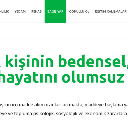
MLILIK
YEDAM
REHAB
BAĞIŞ YAP
GÖNÜLLÜ OL
EĞITIM ÇALIŞMALARI
 kişinin bedensel
hayatını olumsuz 
yuşturucu madde alım oranları artmakta, maddeye başlama yaşl
aileye ve topluma psikolojik, sosyolojik ve ekonomik zararlara