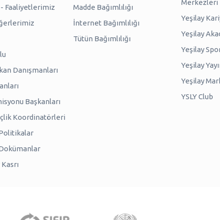
Merkezleri
 Faaliyetlerimiz
Madde Bağımlılığı
Yeşilay Kar
erlerimiz
İnternet Bağımlılığı
Yeşilay Ak
Tütün Bağımlılığı
Yeşilay Spo
lu
Yeşilay Yayı
kan Danışmanları
Yeşilay Mar
anları
YSLY Club
isyonu Başkanları
lik Koordinatörleri
olitikalar
 Dokümanlar
 Kasrı