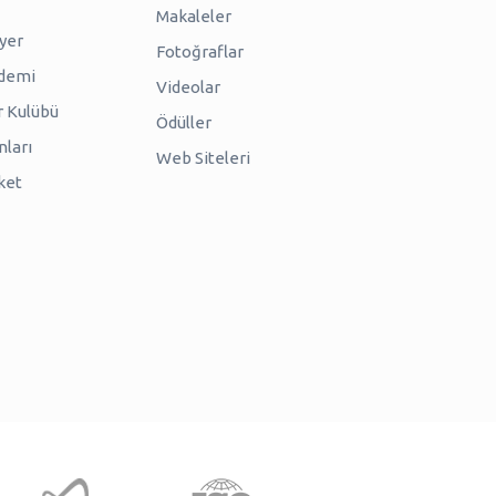
Makaleler
iyer
Fotoğraflar
ademi
Videolar
r Kulübü
Ödüller
nları
Web Siteleri
ket