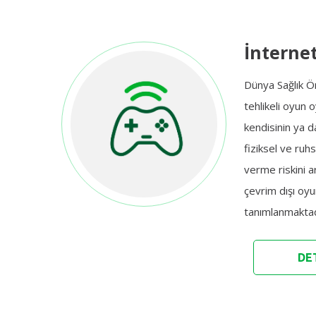
İnternet
Dünya Sağlık Ö
tehlikeli oyun 
kendisinin ya d
fiziksel ve ruhs
verme riskini a
çevrim dışı oy
tanımlanmaktad
DET