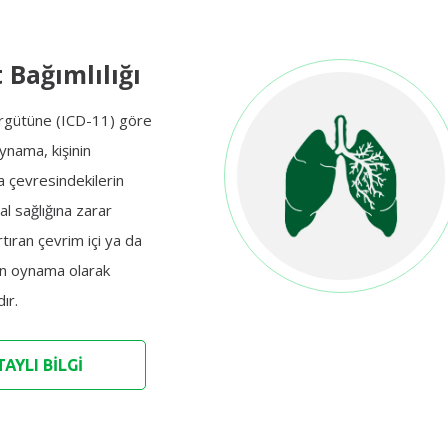
 Bağımlılığı
rgütüne (ICD-11) göre
oynama, kişinin
a çevresindekilerin
al sağlığına zarar
rtıran çevrim içi ya da
un oynama olarak
ır.
AYLI BİLGİ