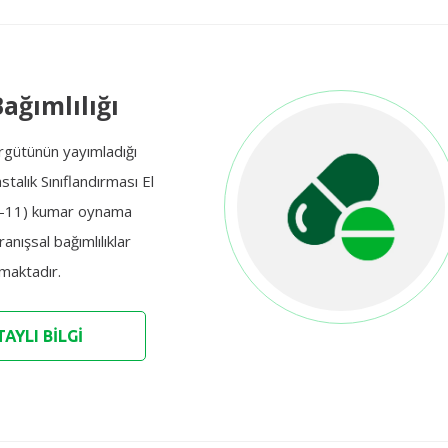
ağımlılığı
rgütünün yayımladığı
stalık Sınıflandırması El
CD-11) kumar oynama
anışsal bağımlılıklar
maktadır.
AYLI BİLGİ