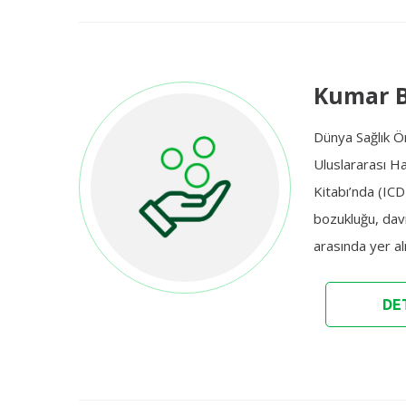
Kumar B
Dünya Sağlık Ö
Uluslararası Ha
Kitabı’nda (I
bozukluğu, davr
arasında yer al
DET