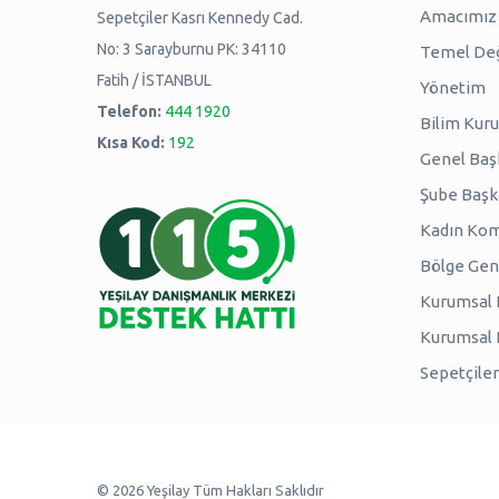
Amacımız -
Sepetçiler Kasrı Kennedy Cad.
No: 3 Sarayburnu PK: 34110
Temel Değ
Fatih / İSTANBUL
Yönetim
Telefon:
444 1920
Bilim Kuru
Kısa Kod:
192
Genel Baş
Şube Başk
Kadın Kom
Bölge Genç
Kurumsal P
Kurumsal
Sepetçiler
© 2026 Yeşilay Tüm Hakları Saklıdır