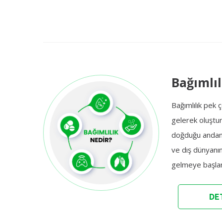
Bağımlıl
Bağımlılık pek 
gelerek oluştur
doğduğu andan
ve dış dünyanın 
gelmeye başlar
DET