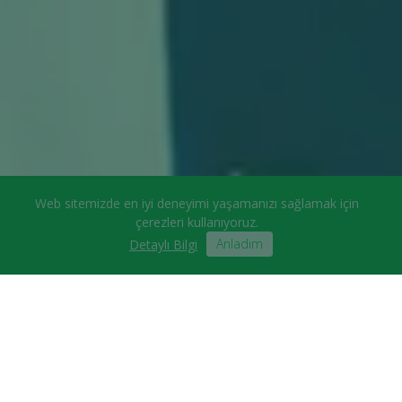
Web sitemizde en iyi deneyimi yaşamanızı sağlamak için
çerezleri kullanıyoruz.
Anladım
Detaylı Bilgi