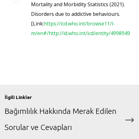
Mortality and Morbidity Statistics (2021).
Disorders due to addictive behaviours.
[Link:
https://icd.who.int/browse11/l-
m/en#/http://id.who.int/icd/entity/499894965
]
İlgili Linkler
Bağımlılık Hakkında Merak Edilen
Sorular ve Cevapları