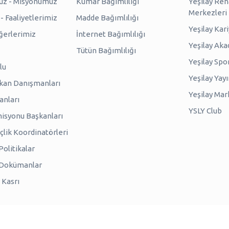
uz - Misyonumuz
Kumar Bağımlılığı
Yeşilay Reh
Merkezleri
 Faaliyetlerimiz
Madde Bağımlılığı
Yeşilay Kar
erlerimiz
İnternet Bağımlılığı
Yeşilay Ak
Tütün Bağımlılığı
Yeşilay Spo
lu
Yeşilay Yayı
kan Danışmanları
Yeşilay Mar
anları
YSLY Club
isyonu Başkanları
lik Koordinatörleri
olitikalar
 Dokümanlar
 Kasrı