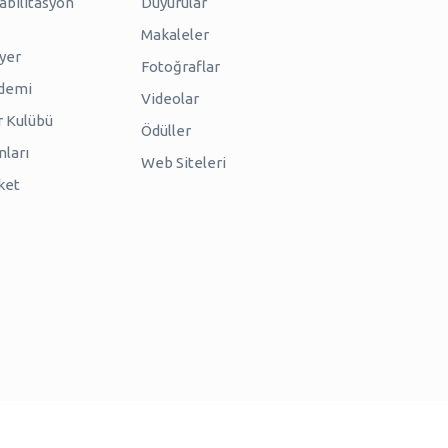
abilitasyon
Duyurular
Makaleler
iyer
Fotoğraflar
ademi
Videolar
r Kulübü
Ödüller
nları
Web Siteleri
ket