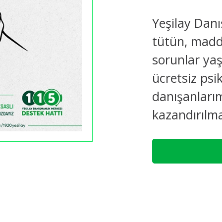
Yeşilay Danı
tütün, madde
sorunlar ya
ücretsiz psi
danışanları
kazandırılma