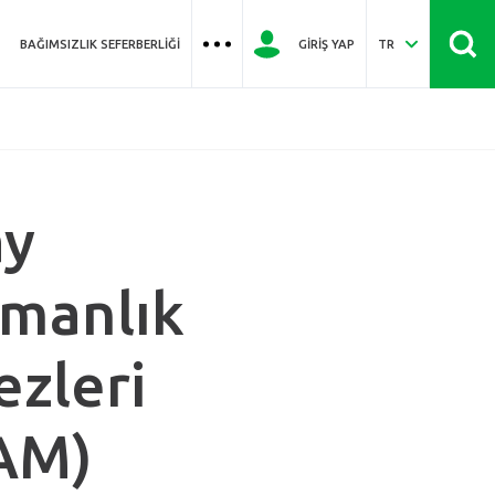
BAĞIMSIZLIK SEFERBERLIĞI
GIRIŞ YAP
TR
ay
manlık
zleri
AM)