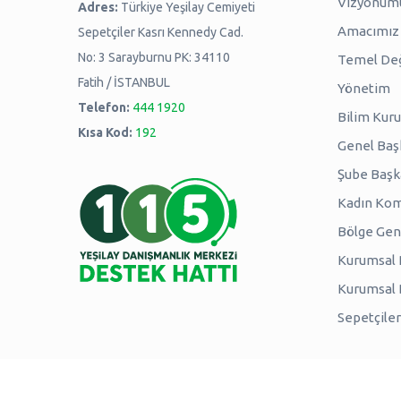
Vizyonum
Adres:
Türkiye Yeşilay Cemiyeti
Amacımız -
Sepetçiler Kasrı Kennedy Cad.
No: 3 Sarayburnu PK: 34110
Temel Değ
Fatih / İSTANBUL
Yönetim
Telefon:
444 1920
Bilim Kuru
Kısa Kod:
192
Genel Baş
Şube Başk
Kadın Kom
Bölge Genç
Kurumsal P
Kurumsal
Sepetçiler