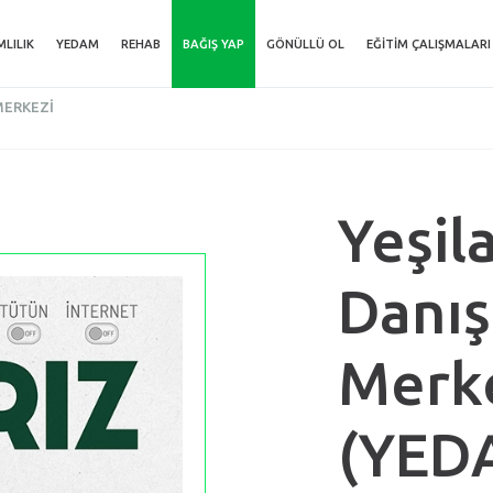
MLILIK
YEDAM
REHAB
BAĞIŞ YAP
GÖNÜLLÜ OL
EĞITIM ÇALIŞMALARI
MERKEZI
Yeşil
Danış
Merke
(YED