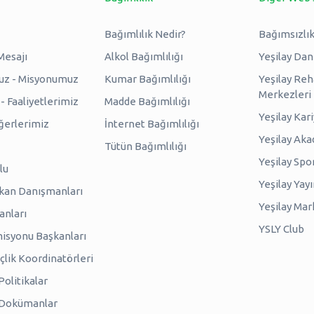
Bağımlılık Nedir?
Bağımsızlık
Mesajı
Alkol Bağımlılığı
Yeşilay Da
uz - Misyonumuz
Kumar Bağımlılığı
Yeşilay Reh
Merkezleri
 Faaliyetlerimiz
Madde Bağımlılığı
Yeşilay Kar
erlerimiz
İnternet Bağımlılığı
Yeşilay Ak
Tütün Bağımlılığı
Yeşilay Spo
lu
Yeşilay Yayı
kan Danışmanları
Yeşilay Mar
anları
YSLY Club
isyonu Başkanları
lik Koordinatörleri
olitikalar
 Dokümanlar