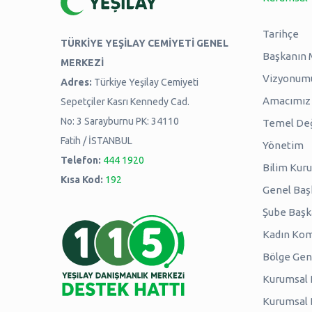
Tarihçe
TÜRKİYE YEŞİLAY CEMİYETİ GENEL
Başkanın 
MERKEZİ
Vizyonum
Adres:
Türkiye Yeşilay Cemiyeti
Amacımız -
Sepetçiler Kasrı Kennedy Cad.
No: 3 Sarayburnu PK: 34110
Temel Değ
Fatih / İSTANBUL
Yönetim
Telefon:
444 1920
Bilim Kuru
Kısa Kod:
192
Genel Baş
Şube Başk
Kadın Kom
Bölge Genç
Kurumsal P
Kurumsal