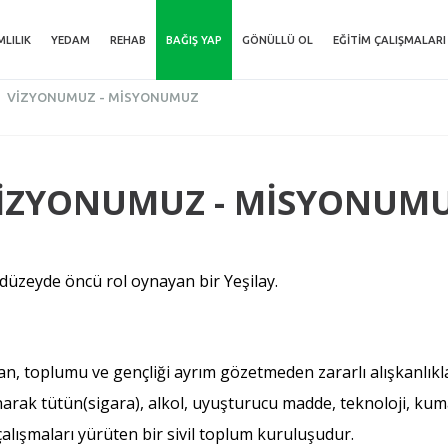
MLILIK
YEDAM
REHAB
BAĞIŞ YAP
GÖNÜLLÜ OL
EĞITIM ÇALIŞMALARI
VIZYONUMUZ - MISYONUMUZ
İZYONUMUZ - MİSYONUM
 düzeyde öncü rol oynayan bir Yeşilay.
an, toplumu ve gençliği ayrım gözetmeden zararlı alışkanlıkla
narak tütün(sigara), alkol, uyuşturucu madde, teknoloji, kuma
 çalışmaları yürüten bir sivil toplum kuruluşudur.