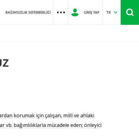
BAĞIMSIZLIK SEFERBERLIĞI
GIRIŞ YAP
TR
UZ
rdan korumak için çalışan, milli ve ahlaki
r vb. bağımlılıklarla mücadele eden; önleyici