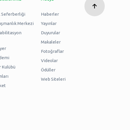
 Seferberliği
Haberler
nışmanlık Merkezi
Yayınlar
abilitasyon
Duyurular
Makaleler
iyer
Fotoğraflar
ademi
Videolar
r Kulübü
Ödüller
nları
Web Siteleri
ket