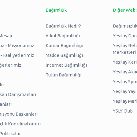
Bağımlılık
Diğer Web 
Bağımlılık Nedir?
Bağımsızlık
Mesajı
Alkol Bağımlılığı
Yeşilay Da
uz - Misyonumuz
Kumar Bağımlılığı
Yeşilay Reh
Merkezleri
 Faaliyetlerimiz
Madde Bağımlılığı
Yeşilay Kar
erlerimiz
İnternet Bağımlılığı
Yeşilay Ak
Tütün Bağımlılığı
Yeşilay Spo
lu
Yeşilay Yayı
kan Danışmanları
Yeşilay Mar
anları
YSLY Club
isyonu Başkanları
lik Koordinatörleri
olitikalar