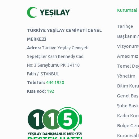
Kurumsal
Tarihçe
TÜRKİYE YEŞİLAY CEMİYETİ GENEL
Başkanın 
MERKEZİ
Vizyonum
Adres:
Türkiye Yeşilay Cemiyeti
Amacımız -
Sepetçiler Kasrı Kennedy Cad.
No: 3 Sarayburnu PK: 34110
Temel Değ
Fatih / İSTANBUL
Yönetim
Telefon:
444 1920
Bilim Kuru
Kısa Kod:
192
Genel Baş
Şube Başk
Kadın Kom
Bölge Genç
Kurumsal P