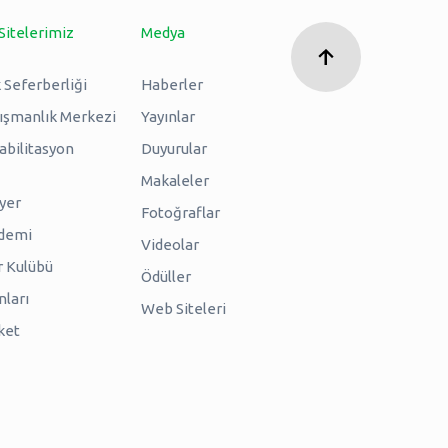
Sitelerimiz
Medya
 Seferberliği
Haberler
nışmanlık Merkezi
Yayınlar
abilitasyon
Duyurular
Makaleler
iyer
Fotoğraflar
ademi
Videolar
r Kulübü
Ödüller
nları
Web Siteleri
ket