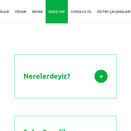
MLILIK
YEDAM
REHAB
BAĞIŞ YAP
GÖNÜLLÜ OL
EĞITIM ÇALIŞMALARI
Nerelerdeyiz?