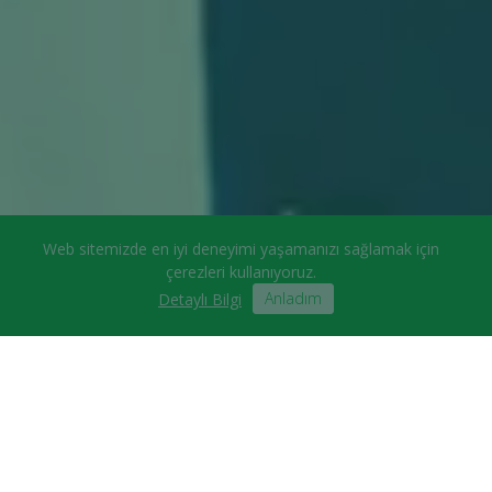
Web sitemizde en iyi deneyimi yaşamanızı sağlamak için
çerezleri kullanıyoruz.
Anladım
Detaylı Bilgi