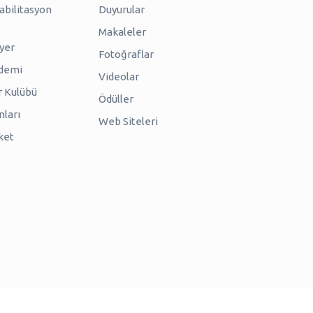
abilitasyon
Duyurular
Makaleler
iyer
Fotoğraflar
ademi
Videolar
r Kulübü
Ödüller
nları
Web Siteleri
ket