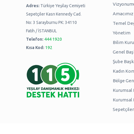
Vizyonum
Adres:
Türkiye Yeşilay Cemiyeti
Amacımız -
Sepetçiler Kasrı Kennedy Cad.
No: 3 Sarayburnu PK: 34110
Temel Değ
Fatih / İSTANBUL
Yönetim
Telefon:
444 1920
Bilim Kuru
Kısa Kod:
192
Genel Baş
Şube Başk
Kadın Kom
Bölge Genç
Kurumsal P
Kurumsal
Sepetçiler