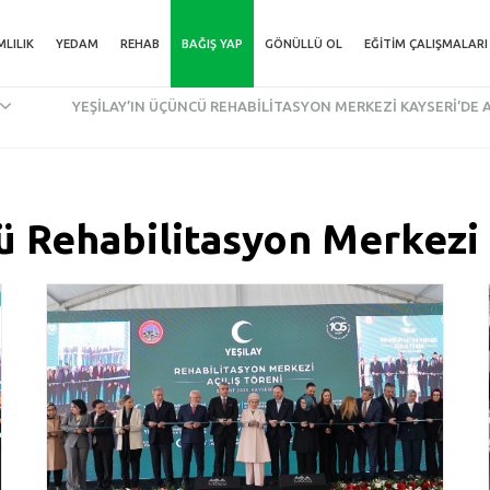
MLILIK
YEDAM
REHAB
BAĞIŞ YAP
GÖNÜLLÜ OL
EĞITIM ÇALIŞMALARI
YEŞILAY’IN ÜÇÜNCÜ REHABILITASYON MERKEZI KAYSERI’DE A
ü Rehabilitasyon Merkezi 