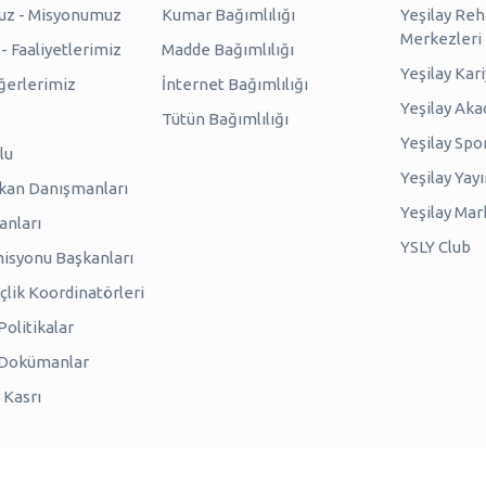
uz - Misyonumuz
Kumar Bağımlılığı
Yeşilay Reh
Merkezleri
 Faaliyetlerimiz
Madde Bağımlılığı
Yeşilay Kar
erlerimiz
İnternet Bağımlılığı
Yeşilay Ak
Tütün Bağımlılığı
Yeşilay Spo
lu
Yeşilay Yayı
kan Danışmanları
Yeşilay Mar
anları
YSLY Club
isyonu Başkanları
lik Koordinatörleri
olitikalar
 Dokümanlar
 Kasrı