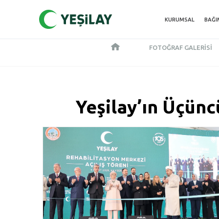
KURUMSAL
BAĞI
FOTOĞRAF GALERISI
Yeşilay’ın Üçünc