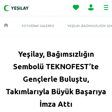
FOTOĞRAF GALERISI
YEŞILAY, BAĞIMSIZLIĞIN S
Yeşilay, Bağımsızlığın
Sembolü TEKNOFEST’te
Gençlerle Buluştu,
Takımlarıyla Büyük Başarıya
İmza Attı