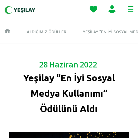
ALDIĞIMIZ ÖDÜLLER
YEŞILAY “EN İYI SOSYAL M
28
Haziran
2022
Yeşilay “En İyi Sosyal
Medya Kullanımı”
Ödülünü Aldı