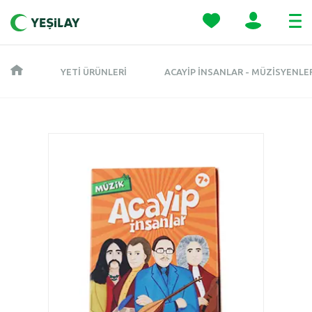
YETI ÜRÜNLERI
ACAYIP İNSANLAR - MÜZISYENLE