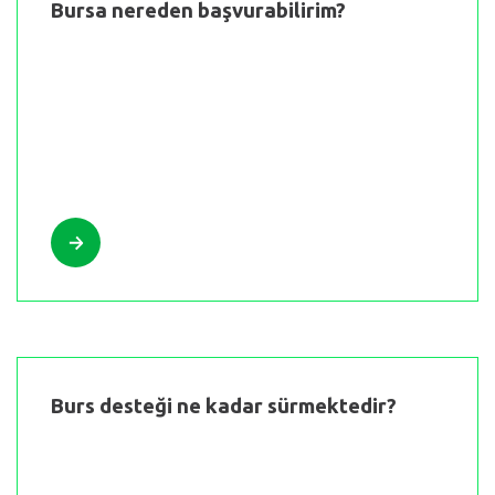
Bursa nereden başvurabilirim?
MADDE BAĞIMLILIĞI
TEKNOLOJI BAĞIMLILIĞI
YEŞILAY
ÜYELIK
GÖNÜLLÜLÜK
KREDI KARTI İLE BAĞIŞ
Burs desteği ne kadar sürmektedir?