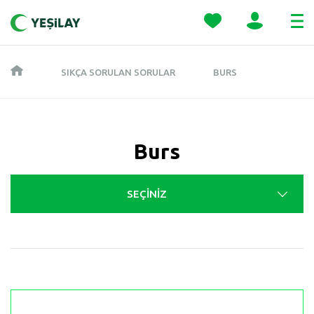
SIKÇA SORULAN SORULAR
BURS
Burs
SEÇİNİZ
GENEL BILGILER
TÜTÜN BAĞIMLILIĞI
ALKOL BAĞIMLILIĞI