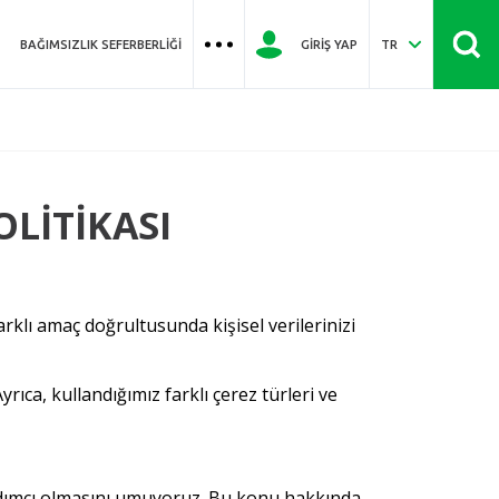
BAĞIMSIZLIK SEFERBERLIĞI
GIRIŞ YAP
TR
OLİTİKASI
farklı amaç doğrultusunda kişisel verilerinizi
ıca, kullandığımız farklı çerez türleri ve
 yardımcı olmasını umuyoruz. Bu konu hakkında