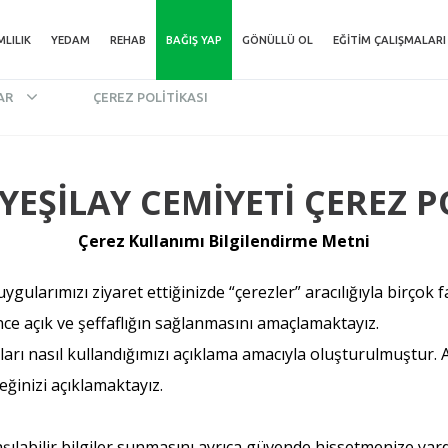
MLILIK
YEDAM
REHAB
BAĞIŞ YAP
GÖNÜLLÜ OL
EĞITIM ÇALIŞMALARI
AR
ÇEREZ POLITIKASI
YEŞİLAY CEMİYETİ ÇEREZ P
Çerez Kullanımı Bilgilendirme Metni
ygularımızı ziyaret ettiğinizde “çerezler” aracılığıyla birçok 
nce açık ve şeffaflığın sağlanmasını amaçlamaktayız.
arı nasıl kullandığımızı açıklama amacıyla oluşturulmuştur. Ayr
ceğinizi açıklamaktayız.
anlaşılabilir bilgiler sunmasını ayrıca güvende hissetmenize