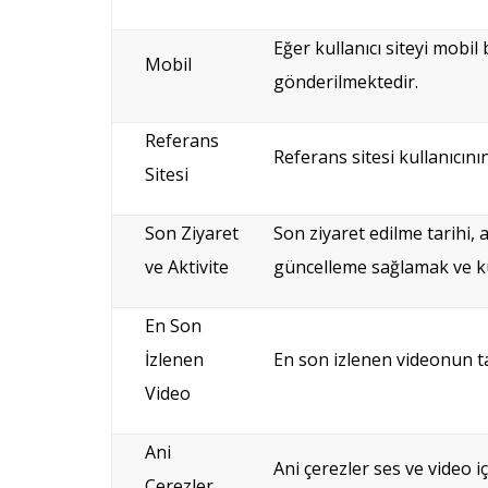
Eğer kullanıcı siteyi mobil
Mobil
gönderilmektedir.
Referans
Referans sitesi kullanıcını
Sitesi
Son Ziyaret
Son ziyaret edilme tarihi, 
ve Aktivite
güncelleme sağlamak ve kul
En Son
İzlenen
En son izlenen videonun tar
Video
Ani
Ani çerezler ses ve video i
Çerezler