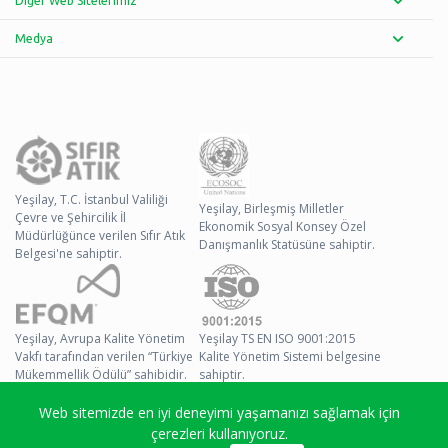
Diğer Web Sitelerimiz
Medya
Yeşilay, T.C. İstanbul Valiliği
Yeşilay, Birleşmiş Milletler
Çevre ve Şehircilik İl
Ekonomik Sosyal Konsey Özel
Müdürlüğünce verilen Sıfır Atık
Danışmanlık Statüsüne sahiptir.
Belgesi'ne sahiptir.
Yeşilay, Avrupa Kalite Yönetim
Yeşilay TS EN ISO 9001:2015
Vakfı tarafından verilen “Türkiye
Kalite Yönetim Sistemi belgesine
Mükemmellik Ödülü” sahibidir.
sahiptir.
Web sitemizde en iyi deneyimi yaşamanızı sağlamak için
© 2026 Yeşilay Tüm
çerezleri kullanıyoruz.
Hakları Saklıdır