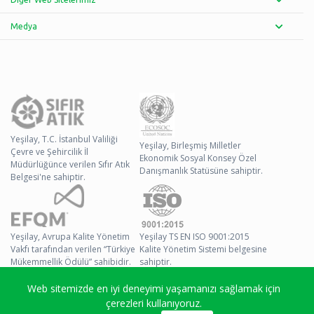
Medya
Yeşilay, T.C. İstanbul Valiliği
Yeşilay, Birleşmiş Milletler
Çevre ve Şehircilik İl
Ekonomik Sosyal Konsey Özel
Müdürlüğünce verilen Sıfır Atık
Danışmanlık Statüsüne sahiptir.
Belgesi'ne sahiptir.
Yeşilay, Avrupa Kalite Yönetim
Yeşilay TS EN ISO 9001:2015
Vakfı tarafından verilen “Türkiye
Kalite Yönetim Sistemi belgesine
Mükemmellik Ödülü” sahibidir.
sahiptir.
Web sitemizde en iyi deneyimi yaşamanızı sağlamak için
© 2026 Yeşilay Tüm
çerezleri kullanıyoruz.
Hakları Saklıdır