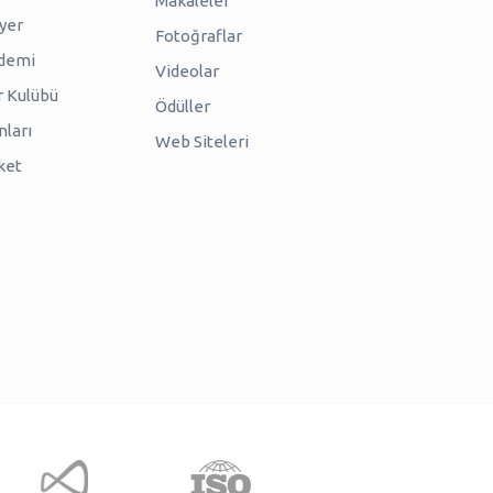
Makaleler
iyer
Fotoğraflar
ademi
Videolar
r Kulübü
Ödüller
nları
Web Siteleri
ket