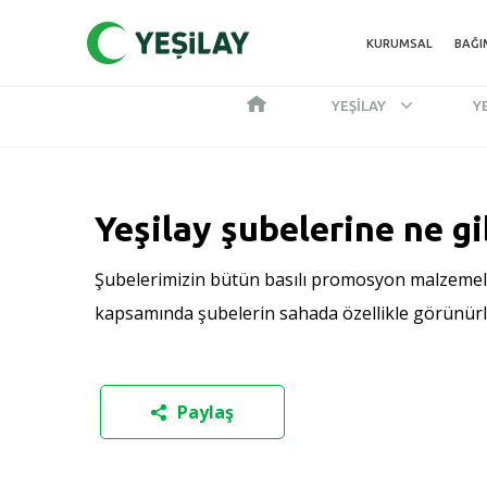
KURUMSAL
BAĞI
YEŞILAY
Y
Yeşilay şubelerine ne g
Şubelerimizin bütün basılı promosyon malzemeleri
kapsamında şubelerin sahada özellikle görünürlük,
Paylaş