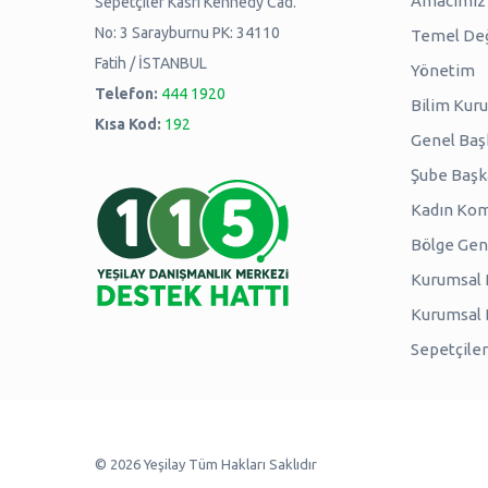
Amacımız -
Sepetçiler Kasrı Kennedy Cad.
No: 3 Sarayburnu PK: 34110
Temel Değ
Fatih / İSTANBUL
Yönetim
Telefon:
444 1920
Bilim Kuru
Kısa Kod:
192
Genel Baş
Şube Başk
Kadın Kom
Bölge Genç
Kurumsal P
Kurumsal
Sepetçiler
© 2026 Yeşilay Tüm Hakları Saklıdır