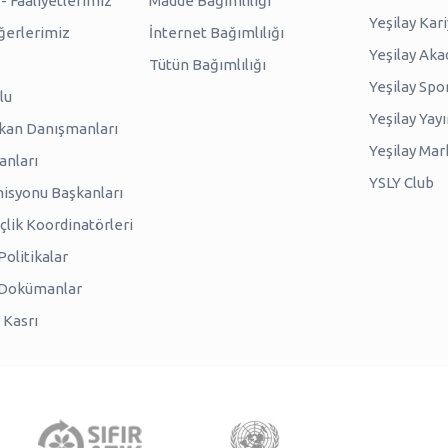
 Faaliyetlerimiz
Madde Bağımlılığı
Yeşilay Kar
erlerimiz
İnternet Bağımlılığı
Yeşilay Ak
Tütün Bağımlılığı
Yeşilay Spo
lu
Yeşilay Yayı
kan Danışmanları
Yeşilay Mar
anları
YSLY Club
isyonu Başkanları
lik Koordinatörleri
olitikalar
 Dokümanlar
 Kasrı