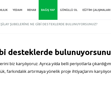
MLILIK
YEDAM
REHAB
BAĞIŞ YAP
GÖNÜLLÜ OL
EĞITIM ÇALIŞMALARI
EŞILAY ŞUBELERINE NE GIBI DESTEKLERDE BULUNUYORSUNUZ?
ibi desteklerde bulunuyorsunu
ni biz karşılıyoruz. Ayrıca yılda belli periyotlarla çıkardı
 farkındalık artırmaya yönelik proje ihtiyaçlarını karşılıyor