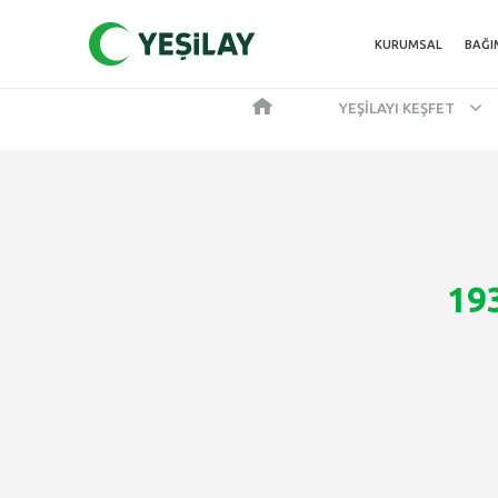
KURUMSAL
BAĞI
YEŞILAYI KEŞFET
19