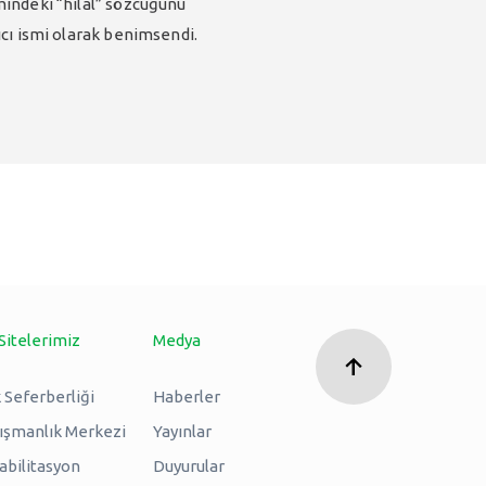
smindeki “hilal” sözcüğünü
lıcı ismi olarak benimsendi.
Sitelerimiz
Medya
 Seferberliği
Haberler
nışmanlık Merkezi
Yayınlar
abilitasyon
Duyurular