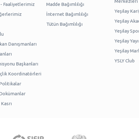
Merkezleri
 Faaliyetlerimiz
Madde Bağımlılığı
Yeşilay Kar
erlerimiz
İnternet Bağımlılığı
Yeşilay Ak
Tütün Bağımlılığı
Yeşilay Spo
lu
Yeşilay Yayı
kan Danışmanları
Yeşilay Mar
anları
YSLY Club
isyonu Başkanları
lik Koordinatörleri
olitikalar
 Dokümanlar
 Kasrı