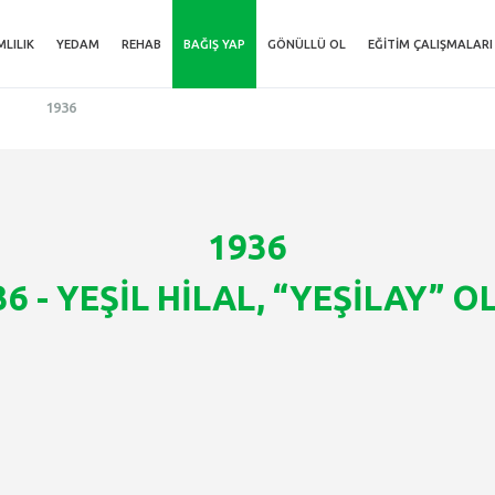
MLILIK
YEDAM
REHAB
BAĞIŞ YAP
GÖNÜLLÜ OL
EĞITIM ÇALIŞMALARI
1936
1936
36 - YEŞİL HİLAL, “YEŞİLAY” O