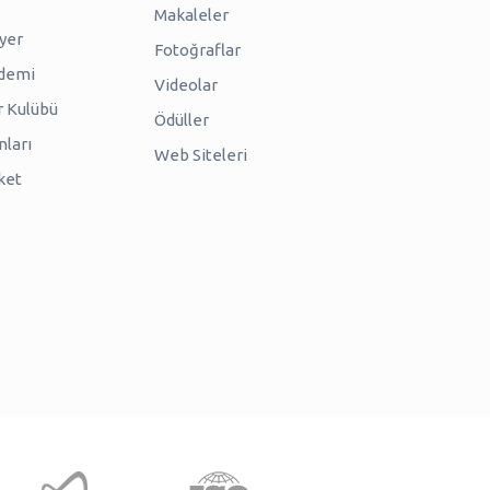
Makaleler
iyer
Fotoğraflar
ademi
Videolar
r Kulübü
Ödüller
nları
Web Siteleri
ket