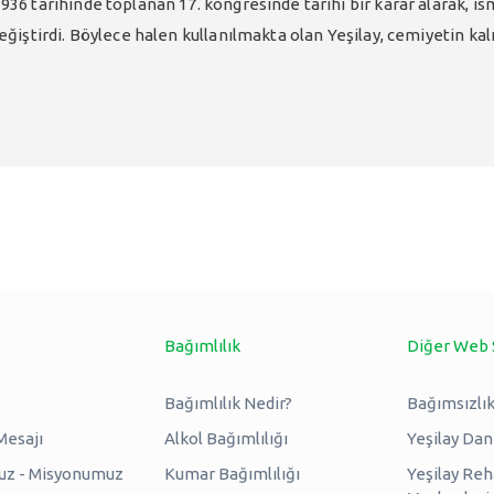
1936 tarihinde toplanan 17. kongresinde tarihî bir karar alarak, i
 değiştirdi. Böylece halen kullanılmakta olan Yeşilay, cemiyetin ka
Bağımlılık
Diğer Web 
Bağımlılık Nedir?
Bağımsızlık
Mesajı
Alkol Bağımlılığı
Yeşilay Da
uz - Misyonumuz
Kumar Bağımlılığı
Yeşilay Reh