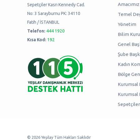
Amacımız -
Sepetçiler Kasrı Kennedy Cad.
No: 3 Sarayburnu PK: 34110
Temel Değ
Fatih / İSTANBUL
Yönetim
Telefon:
444 1920
Bilim Kuru
Kısa Kod:
192
Genel Baş
Şube Başk
Kadın Kom
Bölge Genç
Kurumsal P
Kurumsal
Sepetçiler
© 2026 Yeşilay Tüm Hakları Saklıdır