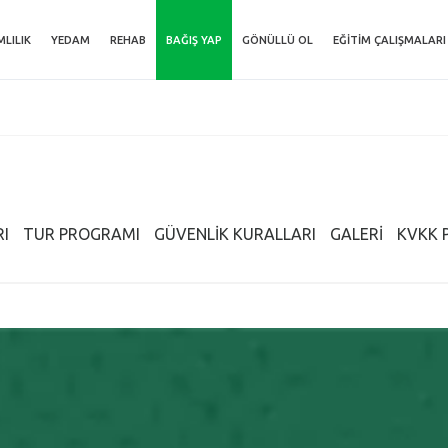
MLILIK
YEDAM
REHAB
BAĞIŞ YAP
GÖNÜLLÜ OL
EĞITIM ÇALIŞMALARI
RI
TUR PROGRAMI
GÜVENLİK KURALLARI
GALERİ
KVKK 