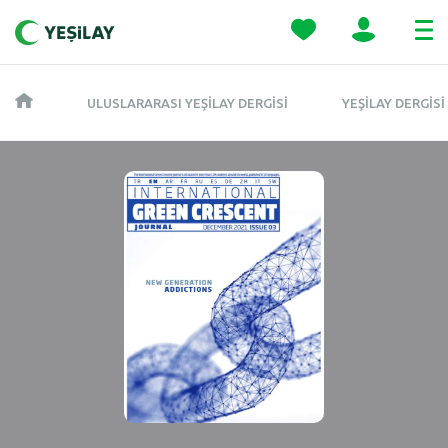
ULUSLARARASI YEŞILAY DERGISI
YEŞILAY DERGISI 