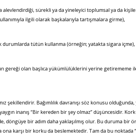
alevlendirdiği, sürekli ya da yineleyici toplumsal ya da kişil
lanımıyla ilgili olarak başkalarıyla tartışmalara girme),
ecek durumlarda tütün kullanma (örneğin; yatakta sigara içme),
n gereği olan başlıca yükümlülüklerini yerine getirememe ile
mız şekillendirir. Bağımlılık davranışı söz konusu olduğunda
 yaygın inanış “Bir kereden bir şey olmaz” düşüncesidir. Kor
e, döngüye bir adım daha yaklaşılmış olur. Bu duruma bir ör
da ona karşı bir korku da beslemektedir. Tam da bu noktada