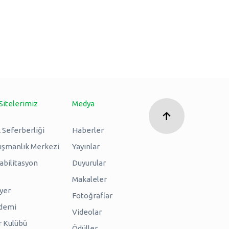
Sitelerimiz
Medya
 Seferberliği
Haberler
nışmanlık Merkezi
Yayınlar
abilitasyon
Duyurular
Makaleler
iyer
Fotoğraflar
ademi
Videolar
r Kulübü
Ödüller