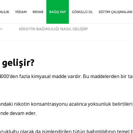
MLILIK
YEDAM
REHAB
BAĞIŞ YAP
GÖNÜLLÜ OL
EĞITIM ÇALIŞMALARI
NIKOTIN BAĞIMLILIĞI NASIL GELIŞIR?
 gelişir?
00’den fazla kimyasal madde vardır. Bu maddelerden bir tanes
Kandaki nikotin konsantrasyonu azalınca yoksunluk belirtileri 
yinde devam eder.
kluğu olarak da isimlendirilen tütün bağımlılığının temel bel