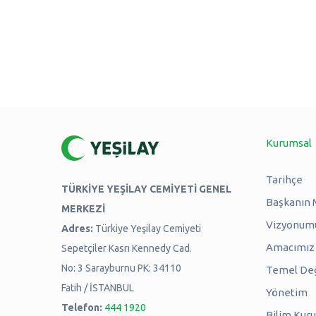
Kurumsal
Tarihçe
TÜRKİYE YEŞİLAY CEMİYETİ GENEL
Başkanın 
MERKEZİ
Vizyonum
Adres:
Türkiye Yeşilay Cemiyeti
Amacımız -
Sepetçiler Kasrı Kennedy Cad.
No: 3 Sarayburnu PK: 34110
Temel Değ
Fatih / İSTANBUL
Yönetim
Telefon:
444 1920
Bilim Kuru