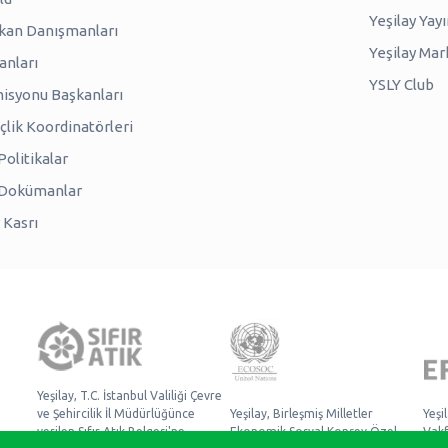
Yeşilay Yayı
kan Danışmanları
Yeşilay Mar
anları
YSLY Club
isyonu Başkanları
lik Koordinatörleri
olitikalar
 Dokümanlar
 Kasrı
Yeşilay, T.C. İstanbul Valiliği Çevre
ve Şehircilik İl Müdürlüğünce
Yeşilay, Birleşmiş Milletler
Yeşi
verilen Sıfır Atık Belgesi'ne
Ekonomik Sosyal Konsey Özel
Vakf