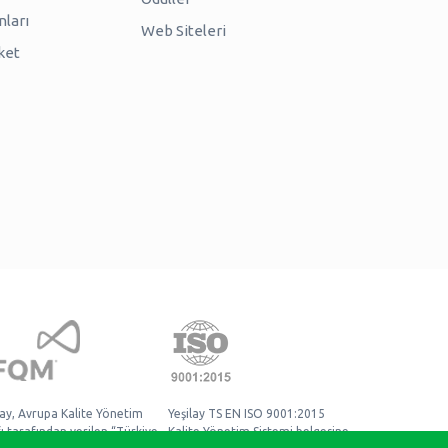
nları
Web Siteleri
ket
lay, Avrupa Kalite Yönetim
Yeşilay TS EN ISO 9001:2015
ı tarafından verilen “Türkiye
Kalite Yönetim Sistemi belgesine