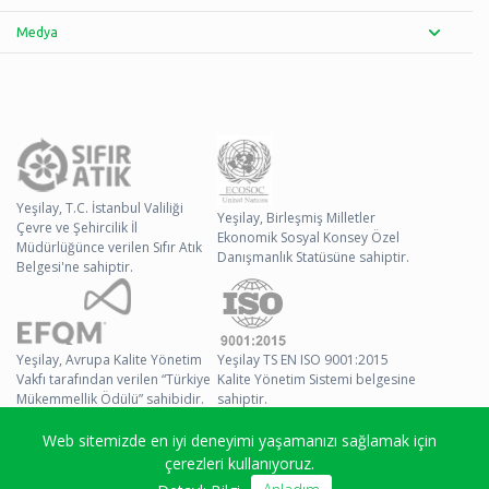
Medya
Yeşilay, T.C. İstanbul Valiliği
Yeşilay, Birleşmiş Milletler
Çevre ve Şehircilik İl
Ekonomik Sosyal Konsey Özel
Müdürlüğünce verilen Sıfır Atık
Danışmanlık Statüsüne sahiptir.
Belgesi'ne sahiptir.
Yeşilay, Avrupa Kalite Yönetim
Yeşilay TS EN ISO 9001:2015
Vakfı tarafından verilen “Türkiye
Kalite Yönetim Sistemi belgesine
Mükemmellik Ödülü” sahibidir.
sahiptir.
Web sitemizde en iyi deneyimi yaşamanızı sağlamak için
© 2026 Yeşilay Tüm
çerezleri kullanıyoruz.
Hakları Saklıdır