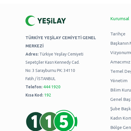
Kurumsal
Tarihçe
TÜRKİYE YEŞİLAY CEMİYETİ GENEL
Başkanın 
MERKEZİ
Vizyonum
Adres:
Türkiye Yeşilay Cemiyeti
Amacımız -
Sepetçiler Kasrı Kennedy Cad.
No: 3 Sarayburnu PK: 34110
Temel Değ
Fatih / İSTANBUL
Yönetim
Telefon:
444 1920
Bilim Kuru
Kısa Kod:
192
Genel Baş
Şube Başk
Kadın Kom
Bölge Genç