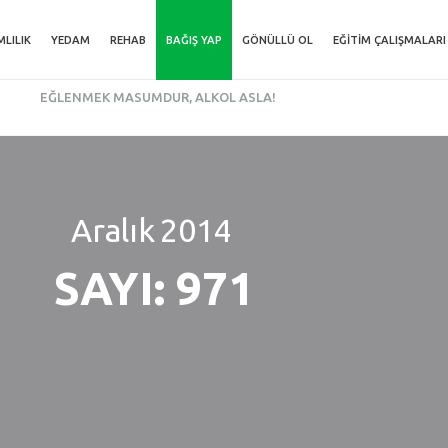
MLILIK
YEDAM
REHAB
BAĞIŞ YAP
GÖNÜLLÜ OL
EĞITIM ÇALIŞMALARI
EĞLENMEK MASUMDUR, ALKOL ASLA!
Aralık
2014
SAYI: 971