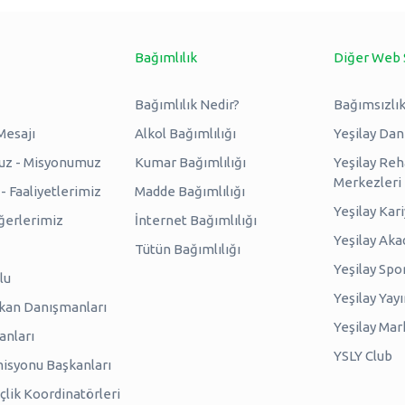
Bağımlılık
Diğer Web 
Bağımlılık Nedir?
Bağımsızlık
Mesajı
Alkol Bağımlılığı
Yeşilay Da
uz - Misyonumuz
Kumar Bağımlılığı
Yeşilay Reh
Merkezleri
 Faaliyetlerimiz
Madde Bağımlılığı
Yeşilay Kar
erlerimiz
İnternet Bağımlılığı
Yeşilay Ak
Tütün Bağımlılığı
Yeşilay Spo
lu
Yeşilay Yayı
kan Danışmanları
Yeşilay Mar
anları
YSLY Club
isyonu Başkanları
lik Koordinatörleri