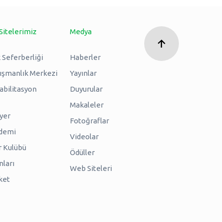
Sitelerimiz
Medya
 Seferberliği
Haberler
nışmanlık Merkezi
Yayınlar
abilitasyon
Duyurular
Makaleler
iyer
Fotoğraflar
ademi
Videolar
r Kulübü
Ödüller
nları
Web Siteleri
ket