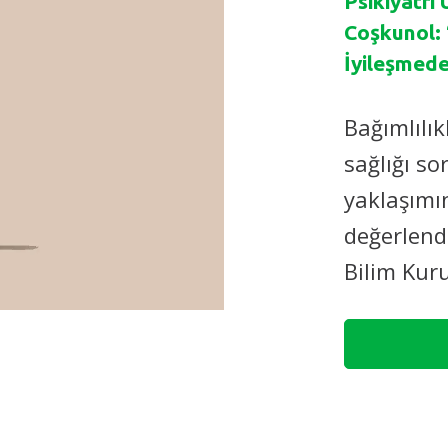
Psikiyatri
Coşkunol: 
İyileşmede 
Bağımlılık
sağlığı so
yaklaşımı
değerlend
Bilim Kuru