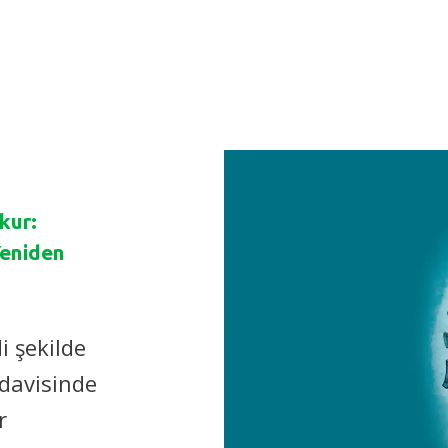
kur:
Yeniden
i şekilde
edavisinde
r