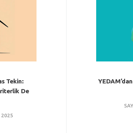
s Tekin:
YEDAM’dan N
iterlik De
SAY
s
2025