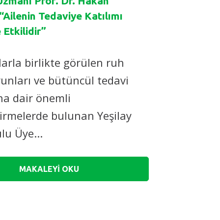
 Uzmanı Prof. Dr. Hakan
“Ailenin Tedaviye Katılımı
Etkilidir”
larla birlikte görülen ruh
runları ve bütüncül tedavi
na dair önemli
irmelerde bulunan Yeşilay
lu Üye...
MAKALEYİ OKU