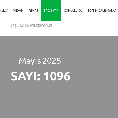
MLILIK
YEDAM
REHAB
BAĞIŞ YAP
GÖNÜLLÜ OL
EĞITIM ÇALIŞMALARI
YEŞILAY'LA İYILEŞIYORUZ
Mayıs
2025
SAYI: 1096