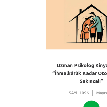
Uzman Psikolog Kinya
“İhmalkârlık Kadar Otor
Sakıncalı”
SAYI: 1096
Mayı