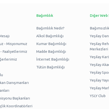
Bağımlılık
Diğer Web 
Bağımlılık Nedir?
Bağımsızlık
Mesajı
Alkol Bağımlılığı
Yeşilay Da
uz - Misyonumuz
Kumar Bağımlılığı
Yeşilay Reh
Merkezleri
 Faaliyetlerimiz
Madde Bağımlılığı
Yeşilay Kar
erlerimiz
İnternet Bağımlılığı
Yeşilay Ak
Tütün Bağımlılığı
Yeşilay Spo
lu
Yeşilay Yayı
kan Danışmanları
Yeşilay Mar
anları
YSLY Club
isyonu Başkanları
lik Koordinatörleri