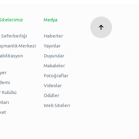
Sitelerimiz
Medya
 Seferberliği
Haberler
nışmanlık Merkezi
Yayınlar
abilitasyon
Duyurular
Makaleler
iyer
Fotoğraflar
ademi
Videolar
r Kulübü
Ödüller
nları
Web Siteleri
ket