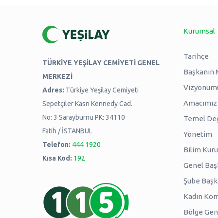
Kurumsal
Tarihçe
TÜRKİYE YEŞİLAY CEMİYETİ GENEL
Başkanın 
MERKEZİ
Vizyonum
Adres:
Türkiye Yeşilay Cemiyeti
Amacımız -
Sepetçiler Kasrı Kennedy Cad.
No: 3 Sarayburnu PK: 34110
Temel Değ
Fatih / İSTANBUL
Yönetim
Telefon:
444 1920
Bilim Kuru
Kısa Kod:
192
Genel Baş
Şube Başk
Kadın Kom
Bölge Genç