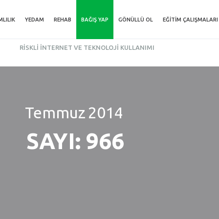
MLILIK
YEDAM
REHAB
BAĞIŞ YAP
GÖNÜLLÜ OL
EĞITIM ÇALIŞMALARI
RISKLI İNTERNET VE TEKNOLOJI KULLANIMI
Temmuz
2014
SAYI: 966