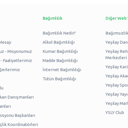
Bağımlılık
Diğer Web 
Bağımlılık Nedir?
Bağımsızlık
Mesajı
Alkol Bağımlılığı
Yeşilay Da
uz - Misyonumuz
Kumar Bağımlılığı
Yeşilay Reh
Merkezleri
 Faaliyetlerimiz
Madde Bağımlılığı
Yeşilay Kar
erlerimiz
İnternet Bağımlılığı
Yeşilay Ak
Tütün Bağımlılığı
Yeşilay Spo
lu
Yeşilay Yayı
kan Danışmanları
Yeşilay Mar
anları
YSLY Club
isyonu Başkanları
lik Koordinatörleri