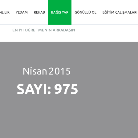
MLILIK
YEDAM
REHAB
BAĞIŞ YAP
GÖNÜLLÜ OL
EĞITIM ÇALIŞMALARI
EN İYI ÖĞRETMENIN ARKADAŞIN
Nisan
2015
SAYI: 975