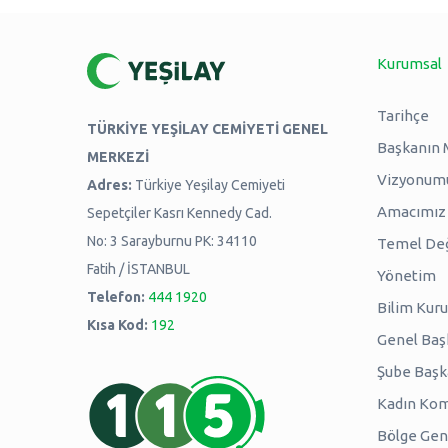
Kurumsal
Tarihçe
TÜRKİYE YEŞİLAY CEMİYETİ GENEL
Başkanın 
MERKEZİ
Vizyonum
Adres:
Türkiye Yeşilay Cemiyeti
Amacımız -
Sepetçiler Kasrı Kennedy Cad.
No: 3 Sarayburnu PK: 34110
Temel Değ
Fatih / İSTANBUL
Yönetim
Telefon:
444 1920
Bilim Kuru
Kısa Kod:
192
Genel Baş
Şube Başk
Kadın Kom
Bölge Genç