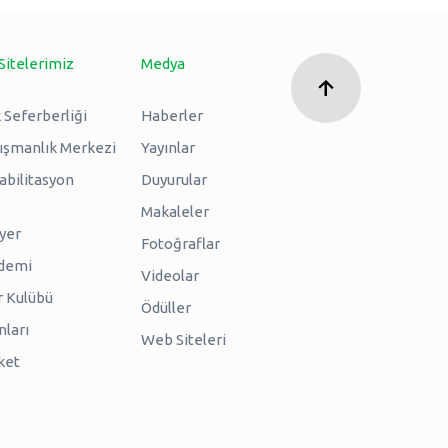
Sitelerimiz
Medya
 Seferberliği
Haberler
nışmanlık Merkezi
Yayınlar
abilitasyon
Duyurular
Makaleler
iyer
Fotoğraflar
ademi
Videolar
r Kulübü
Ödüller
nları
Web Siteleri
ket