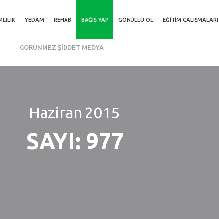
MLILIK
YEDAM
REHAB
BAĞIŞ YAP
GÖNÜLLÜ OL
EĞITIM ÇALIŞMALARI
GÖRÜNMEZ ŞIDDET MEDYA
Haziran
2015
SAYI: 977