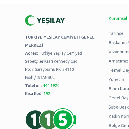
Kurumsal
Tarihçe
TÜRKİYE YEŞİLAY CEMİYETİ GENEL
Başkanın 
MERKEZİ
Vizyonum
Adres:
Türkiye Yeşilay Cemiyeti
Amacımız -
Sepetçiler Kasrı Kennedy Cad.
No: 3 Sarayburnu PK: 34110
Temel Değ
Fatih / İSTANBUL
Yönetim
Telefon:
444 1920
Bilim Kuru
Kısa Kod:
192
Genel Baş
Şube Başk
Kadın Kom
Bölge Genç