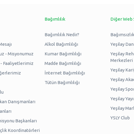
Bağımlılık
Diğer Web 
Bağımlılık Nedir?
Bağımsızlık
Mesajı
Alkol Bağımlılığı
Yeşilay Da
uz - Misyonumuz
Kumar Bağımlılığı
Yeşilay Reh
Merkezleri
 Faaliyetlerimiz
Madde Bağımlılığı
Yeşilay Kar
erlerimiz
İnternet Bağımlılığı
Yeşilay Ak
Tütün Bağımlılığı
Yeşilay Spo
lu
Yeşilay Yayı
kan Danışmanları
Yeşilay Mar
anları
YSLY Club
isyonu Başkanları
lik Koordinatörleri