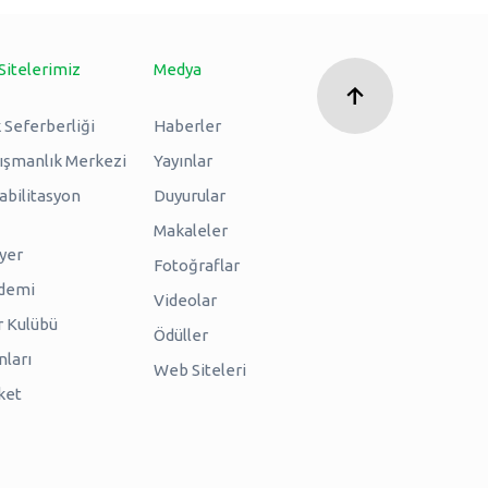
Sitelerimiz
Medya
 Seferberliği
Haberler
nışmanlık Merkezi
Yayınlar
abilitasyon
Duyurular
Makaleler
iyer
Fotoğraflar
ademi
Videolar
r Kulübü
Ödüller
nları
Web Siteleri
ket