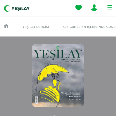
YEŞILAY DERGISI
GRI GÜNLERIN İÇERISINDE GÜN