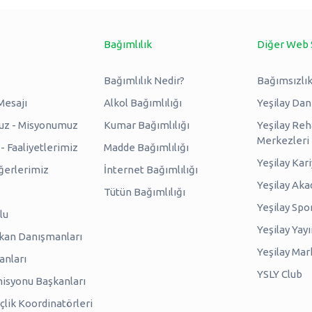
Bağımlılık
Diğer Web 
Bağımlılık Nedir?
Bağımsızlık
Mesajı
Alkol Bağımlılığı
Yeşilay Da
uz - Misyonumuz
Kumar Bağımlılığı
Yeşilay Reh
Merkezleri
 Faaliyetlerimiz
Madde Bağımlılığı
Yeşilay Kar
erlerimiz
İnternet Bağımlılığı
Yeşilay Ak
Tütün Bağımlılığı
Yeşilay Spo
lu
Yeşilay Yayı
kan Danışmanları
Yeşilay Mar
anları
YSLY Club
isyonu Başkanları
lik Koordinatörleri