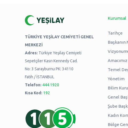
Kurumsal
Tarihçe
TÜRKİYE YEŞİLAY CEMİYETİ GENEL
Başkanın 
MERKEZİ
Vizyonum
Adres:
Türkiye Yeşilay Cemiyeti
Amacımız -
Sepetçiler Kasrı Kennedy Cad.
No: 3 Sarayburnu PK: 34110
Temel Değ
Fatih / İSTANBUL
Yönetim
Telefon:
444 1920
Bilim Kuru
Kısa Kod:
192
Genel Baş
Şube Başk
Kadın Kom
Bölge Genç