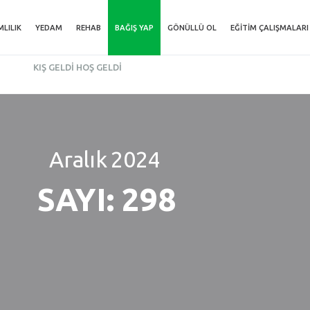
MLILIK
YEDAM
REHAB
BAĞIŞ YAP
GÖNÜLLÜ OL
EĞITIM ÇALIŞMALARI
KIŞ GELDI HOŞ GELDI
Aralık
2024
SAYI: 298