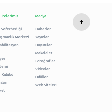
Sitelerimiz
Medya
 Seferberliği
Haberler
nışmanlık Merkezi
Yayınlar
abilitasyon
Duyurular
Makaleler
iyer
Fotoğraflar
ademi
Videolar
r Kulübü
Ödüller
nları
Web Siteleri
ket