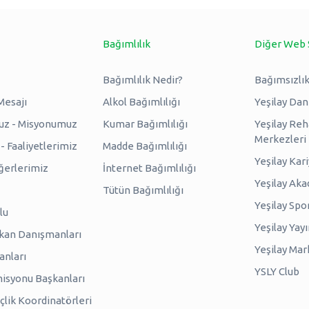
Bağımlılık
Diğer Web 
Bağımlılık Nedir?
Bağımsızlık
Mesajı
Alkol Bağımlılığı
Yeşilay Da
uz - Misyonumuz
Kumar Bağımlılığı
Yeşilay Reh
Merkezleri
 Faaliyetlerimiz
Madde Bağımlılığı
Yeşilay Kar
erlerimiz
İnternet Bağımlılığı
Yeşilay Ak
Tütün Bağımlılığı
Yeşilay Spo
lu
Yeşilay Yayı
kan Danışmanları
Yeşilay Mar
anları
YSLY Club
isyonu Başkanları
lik Koordinatörleri