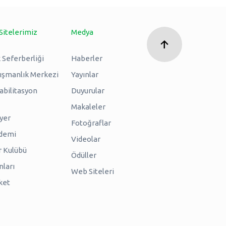
Sitelerimiz
Medya
 Seferberliği
Haberler
nışmanlık Merkezi
Yayınlar
abilitasyon
Duyurular
Makaleler
iyer
Fotoğraflar
ademi
Videolar
r Kulübü
Ödüller
nları
Web Siteleri
ket