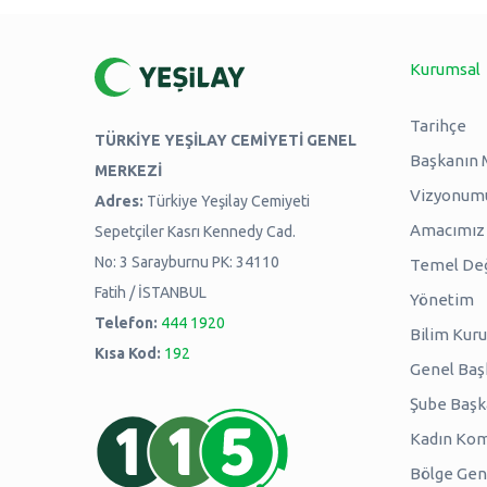
Kurumsal
Tarihçe
TÜRKİYE YEŞİLAY CEMİYETİ GENEL
Başkanın 
MERKEZİ
Vizyonum
Adres:
Türkiye Yeşilay Cemiyeti
Amacımız -
Sepetçiler Kasrı Kennedy Cad.
No: 3 Sarayburnu PK: 34110
Temel Değ
Fatih / İSTANBUL
Yönetim
Telefon:
444 1920
Bilim Kuru
Kısa Kod:
192
Genel Baş
Şube Başk
Kadın Kom
Bölge Genç