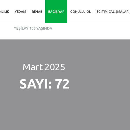
MLILIK
YEDAM
REHAB
BAĞIŞ YAP
GÖNÜLLÜ OL
EĞITIM ÇALIŞMALARI
YEŞILAY 105 YAŞINDA
Mart
2025
SAYI: 72