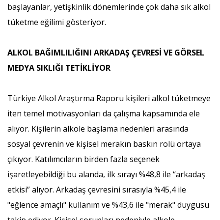
başlayanlar, yetişkinlik dönemlerinde çok daha sık alkol
tüketme eğilimi gösteriyor.
ALKOL BAĞIMLILIĞINI ARKADAŞ ÇEVRESİ VE GÖRSEL
MEDYA SIKLIĞI TETİKLİYOR
Türkiye Alkol Araştırma Raporu kişileri alkol tüketmeye
iten temel motivasyonları da çalışma kapsamında ele
alıyor. Kişilerin alkole başlama nedenleri arasında
sosyal çevrenin ve kişisel merakın baskın rolü ortaya
çıkıyor. Katılımcıların birden fazla seçenek
işaretleyebildiği bu alanda, ilk sırayı %48,8 ile “arkadaş
etkisi” alıyor. Arkadaş çevresini sırasıyla %45,4 ile
"eğlence amaçlı" kullanım ve %43,6 ile "merak" duygusu
takip ediyor. Kişisel sorunları nedeniyle alkole