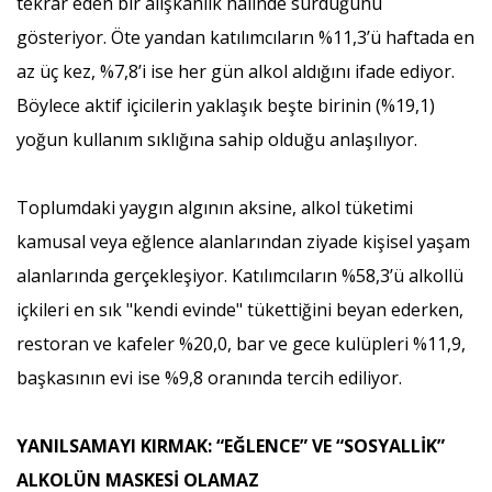
tekrar eden bir alışkanlık hâlinde sürdüğünü
gösteriyor. Öte yandan katılımcıların %11,3’ü haftada en
az üç kez, %7,8’i ise her gün alkol aldığını ifade ediyor.
Böylece aktif içicilerin yaklaşık beşte birinin (%19,1)
yoğun kullanım sıklığına sahip olduğu anlaşılıyor.
Toplumdaki yaygın algının aksine, alkol tüketimi
kamusal veya eğlence alanlarından ziyade kişisel yaşam
alanlarında gerçekleşiyor. Katılımcıların %58,3’ü alkollü
içkileri en sık "kendi evinde" tükettiğini beyan ederken,
restoran ve kafeler %20,0, bar ve gece kulüpleri %11,9,
başkasının evi ise %9,8 oranında tercih ediliyor.
YANILSAMAYI KIRMAK: “EĞLENCE” VE “SOSYALLİK”
ALKOLÜN MASKESİ OLAMAZ