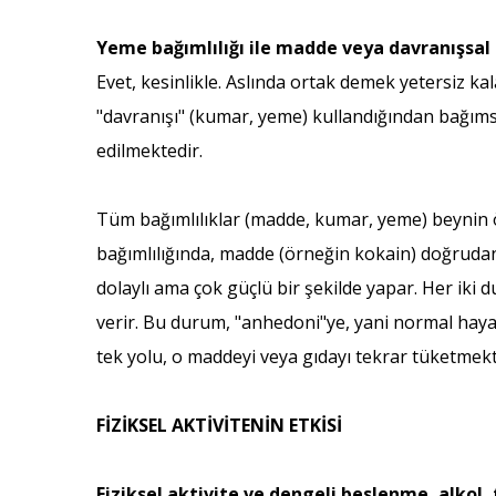
Yeme bağımlılığı ile madde veya davranışsal
Evet, kesinlikle. Aslında ortak demek yetersiz ka
"davranışı" (kumar, yeme) kullandığından bağımsı
edilmektedir.
Tüm bağımlılıklar (madde, kumar, yeme) beynin ö
bağımlılığında, madde (örneğin kokain) doğrudan
dolaylı ama çok güçlü bir şekilde yapar. Her iki
verir. Bu durum, "anhedoni"ye, yani normal hayat
tek yolu, o maddeyi veya gıdayı tekrar tüketmekt
FİZİKSEL AKTİVİTENİN ETKİSİ
Fiziksel aktivite ve dengeli beslenme, alkol