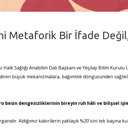
mi Metaforik Bir İfade Değil
si Halk Sağlığı Anabilim Dalı Başkanı ve Yeşilay Bilim Kurulu 
endiren büyük mekanizmalara, bağımlılık döngüsünden sağlıkl
sin dengesizliklerinin bireyin ruh hâli ve bilişsel işle
ıdır. Aldığımız kalorilerin yaklaşık %20'sini tek başına kulla