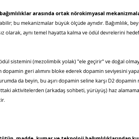
 bağımlılıklar arasında ortak nörokimyasal mekanizmala
labilir; bu mekanizmalar büyük ölçüde aynıdır. Bağımlılık, be
z olarak, aynı temel hayatta kalma ve ödül devrelerini hedef 
dül sistemini (mezolimbik yolak) "ele geçirir" ve doğal olm
 dopamin geri alımını bloke ederek dopamin seviyesini yapay 
 durumda da beyin, bu aşırı dopamin seline karşı D2 dopamin 
taki aktivitelerden (arkadaş sohbeti, yürüyüş) haz alamamaya 
ir.
, tütün, madde, kumar ve teknoloji bağımlılıklarından k