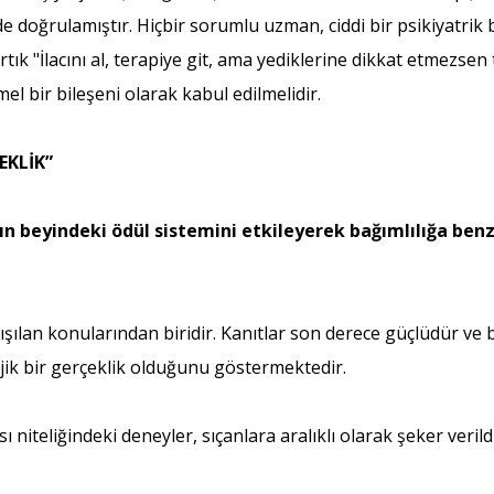
lde doğrulamıştır. Hiçbir sorumlu uzman, ciddi bir psikiyatrik b
tık "İlacını al, terapiye git, ama yediklerine dikkat etmezse
emel bir bileşeni olarak kabul edilmelidir.
EKLİK”
ın beyindeki ödül sistemini etkileyerek bağımlılığa benz
ılan konularından biridir. Kanıtlar son derece güçlüdür ve bu
jik bir gerçeklik olduğunu göstermektedir.
niteliğindeki deneyler, sıçanlara aralıklı olarak şeker veril