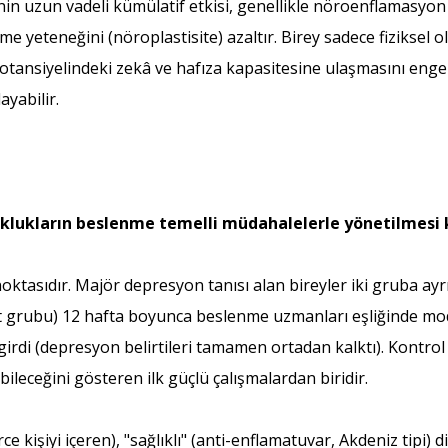
 uzun vadeli kümülatif etkisi, genellikle nöroenflamasyon (b
 yeteneğini (nöroplastisite) azaltır. Birey sadece fiziksel ola
potansiyelindeki zekâ ve hafıza kapasitesine ulaşmasını engell
ayabilir.
uklukların beslenme temelli müdahalelerle yönetilmesi 
tasıdır. Majör depresyon tanısı alan bireyler iki gruba ayrıl
et grubu) 12 hafta boyunca beslenme uzmanları eşliğinde modif
irdi (depresyon belirtileri tamamen ortadan kalktı). Kontrol
bileceğini gösteren ilk güçlü çalışmalardan biridir.
e kişiyi içeren), "sağlıklı" (anti-enflamatuvar, Akdeniz tipi)