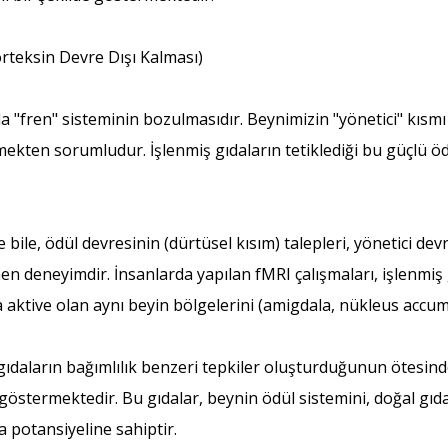
rteksin Devre Dışı Kalması)
nda "fren" sisteminin bozulmasıdır. Beynimizin "yönetici" kıs
ten sorumludur. İşlenmiş gıdaların tetiklediği bu güçlü ödü
ile, ödül devresinin (dürtüsel kısım) talepleri, yönetici dev
inen deneyimdir. İnsanlarda yapılan fMRI çalışmaları, işlenmi
 aktive olan aynı beyin bölgelerini (amigdala, nükleus accum
 gıdaların bağımlılık benzeri tepkiler oluşturduğunun ötesind
ı göstermektedir. Bu gıdalar, beynin ödül sistemini, doğal gı
 potansiyeline sahiptir.