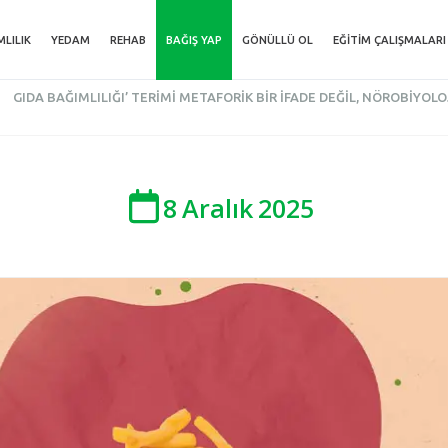
MLILIK
YEDAM
REHAB
BAĞIŞ YAP
GÖNÜLLÜ OL
EĞITIM ÇALIŞMALARI
GIDA BAĞIMLILIĞI’ TERIMI METAFORIK BIR İFADE DEĞIL, NÖROBIYOLO
8
Aralık
2025