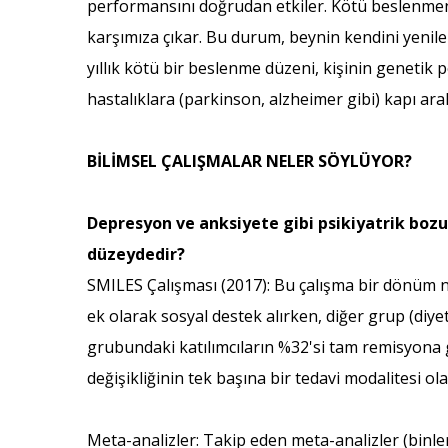
performansını doğrudan etkiler. Kötü beslenmenin
karşımıza çıkar. Bu durum, beynin kendini yenileme
yıllık kötü bir beslenme düzeni, kişinin genetik 
hastalıklara (parkinson, alzheimer gibi) kapı aral
BİLİMSEL ÇALIŞMALAR NELER SÖYLÜYOR?
Depresyon ve anksiyete gibi psikiyatrik boz
düzeydedir?
SMILES Çalışması (2017): Bu çalışma bir dönüm nok
ek olarak sosyal destek alırken, diğer grup (diy
grubundaki katılımcıların %32'si tam remisyona g
değişikliğinin tek başına bir tedavi modalitesi ola
Meta-analizler: Takip eden meta-analizler (binlerc