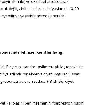
eyin iltihabı) ve oksidatif stres olarak
rak değil, zihinsel olarak da "yaşlanır". 10-20
eyebilir ve yaşlılıkta nörodejeneratif
konusunda bilimsel kanıtlar hangi
dı. Bir grup standart psikoterapi/ilaç tedavisine
iye edilmiş bir Akdeniz diyeti uyguladı. Diyet
 grubunda bu oran sadece %8 idi. Bu, diyet
 diyet kalıplarını benimsemenin, “depresyon riskini