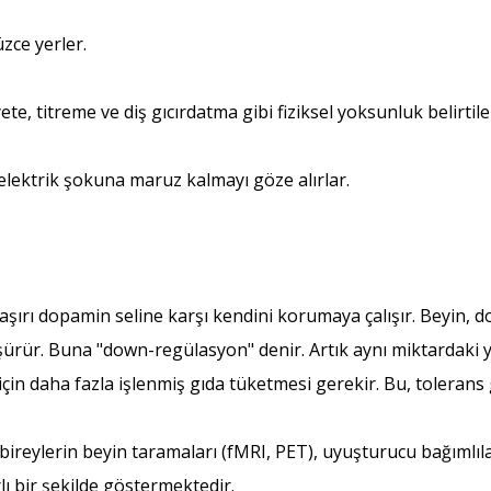
zce yerler.
ete, titreme ve diş gıcırdatma gibi fiziksel yoksunluk belirtile
elektrik şokuna maruz kalmayı göze alırlar.
aşırı dopamin seline karşı kendini korumaya çalışır. Beyin, d
 düşürür. Buna "down-regülasyon" denir. Artık aynı miktardaki 
için daha fazla işlenmiş gıda tüketmesi gerekir. Bu, tolerans 
bireylerin beyin taramaları (fMRI, PET), uyuşturucu bağımlı
ı bir şekilde göstermektedir.