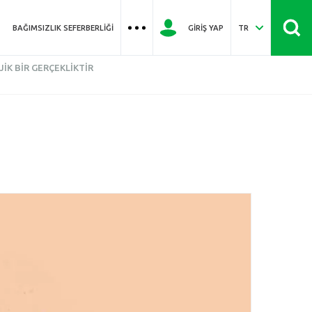
BAĞIMSIZLIK SEFERBERLIĞI
GIRIŞ YAP
TR
JIK BIR GERÇEKLIKTIR