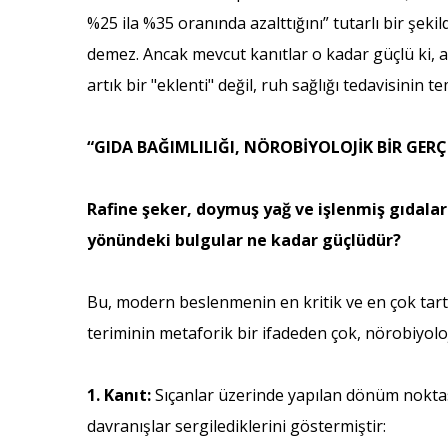
%25 ila %35 oranında azalttığını” tutarlı bir şeki
demez. Ancak mevcut kanıtlar o kadar güçlü ki, ar
artık bir "eklenti" değil, ruh sağlığı tedavisinin t
“GIDA BAĞIMLILIĞI, NÖROBİYOLOJİK BİR GERÇ
Rafine şeker, doymuş yağ ve işlenmiş gıdalar
yönündeki bulgular ne kadar güçlüdür?
Bu, modern beslenmenin en kritik ve en çok tartış
teriminin metaforik bir ifadeden çok, nörobiyolo
1. Kanıt:
Sıçanlar üzerinde yapılan dönüm noktası 
davranışlar sergilediklerini göstermiştir: