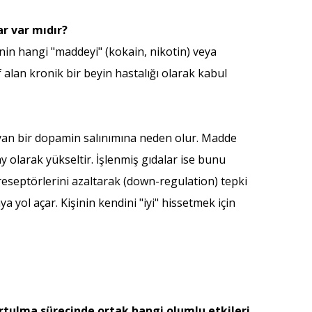
r var mıdır?
ynin hangi "maddeyi" (kokain, nikotin) veya
alan kronik bir beyin hastalığı olarak kabul
ayan bir dopamin salınımına neden olur. Madde
olarak yükseltir. İşlenmiş gıdalar ise bunu
reseptörlerini azaltarak (down-regulation) tepki
yol açar. Kişinin kendini "iyi" hissetmek için
urtulma sürecinde ortak hangi olumlu etkileri