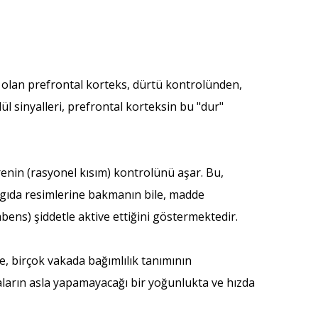
mı olan prefrontal korteks, dürtü kontrolünden,
l sinyalleri, prefrontal korteksin bu "dur"
renin (rasyonel kısım) kontrolünü aşar. Bu,
ş gıda resimlerine bakmanın bile, madde
bens) şiddetle aktive ettiğini göstermektedir.
e, birçok vakada bağımlılık tanımının
daların asla yapamayacağı bir yoğunlukta ve hızda