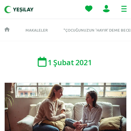
MAKALELER
"ÇOCUĞUNUZUN ‘HAYIR’ DEME BECERI
1
Şubat
2021