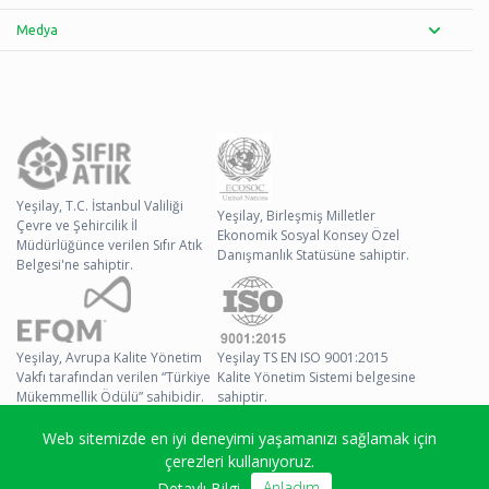
Medya
Yeşilay, T.C. İstanbul Valiliği
Yeşilay, Birleşmiş Milletler
Çevre ve Şehircilik İl
Ekonomik Sosyal Konsey Özel
Müdürlüğünce verilen Sıfır Atık
Danışmanlık Statüsüne sahiptir.
Belgesi'ne sahiptir.
Yeşilay, Avrupa Kalite Yönetim
Yeşilay TS EN ISO 9001:2015
Vakfı tarafından verilen “Türkiye
Kalite Yönetim Sistemi belgesine
Mükemmellik Ödülü” sahibidir.
sahiptir.
Web sitemizde en iyi deneyimi yaşamanızı sağlamak için
© 2026 Yeşilay Tüm
çerezleri kullanıyoruz.
Hakları Saklıdır
Anladım
Detaylı Bilgi