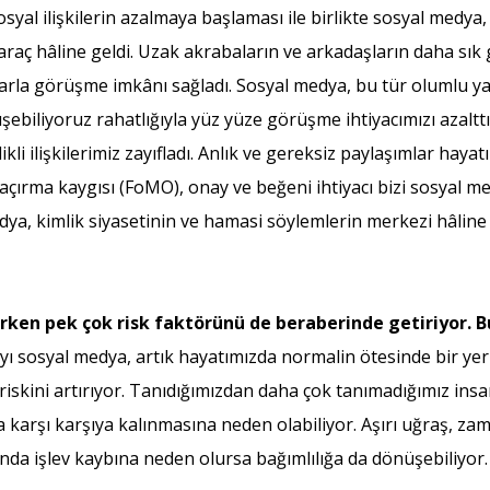
al ilişkilerin azalmaya başlaması ile birlikte sosyal medya, 
r araç hâline geldi. Uzak akrabaların ve arkadaşların daha s
larla görüşme imkânı sağladı. Sosyal medya, bu tür olumlu y
şebiliyoruz rahatlığıyla yüz yüze görüşme ihtiyacımızı azaltt
kli ilişkilerimiz zayıfladı. Anlık ve gereksiz paylaşımlar haya
kaçırma kaygısı (FoMO), onay ve beğeni ihtiyacı bizi sosyal me
a, kimlik siyasetinin ve hamasi söylemlerin merkezi hâline ge
rken pek çok risk faktörünü de beraberinde getiriyor. Bu 
yı sosyal medya, artık hayatımızda normalin ötesinde bir yer
 riskini artırıyor. Tanıdığımızdan daha çok tanımadığımız ins
la karşı karşıya kalınmasına neden olabiliyor. Aşırı uğraş, 
 işlev kaybına neden olursa bağımlılığa da dönüşebiliyor.