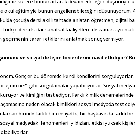
amadığımız sürece bunun artarak devam edeceğini düşünüyoru
ve okul eğitimiyle bunun engellenebileceğini düşünüyorum. Al
kulda çocuğa dersi akıllı tahtada anlatan öğretmen, dijital ba
Türkçe dersi kadar sanatsal faaliyetlere de zaman ayrılmalı v
geçirmenin zararlı etkilerini anlatmak sonuç vermiyor.
munu ve sosyal iletişim becerilerini nasıl etkiliyor? Bu 
r dönem. Gençler bu dönemde kendi kendilerini sorguluyorlar. 
örüşüm ne?” gibi sorgulamalar yapabiliyorlar. Sosyal medyan
 kuruyor ve kimliğini test ediyor. Farklı kimlik denemelerin
aşamasına neden olacak kimlikleri sosyal medyada test ediyor
lardan birinde farklı bir cinsiyette, bir başkasında farklı bir
sosyal medyadaki fenomenleri, yıldızları, etkisi yüksek kişiler
olabiliyorlar.