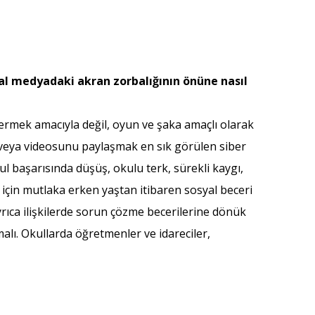
yal medyadaki akran zorbalığının önüne nasıl
ermek amacıyla değil, oyun ve şaka amaçlı olarak
nı veya videosunu paylaşmak en sık görülen siber
l başarısında düşüş, okulu terk, sürekli kaygı,
çin mutlaka erken yaştan itibaren sosyal beceri
yrıca ilişkilerde sorun çözme becerilerine dönük
alı. Okullarda öğretmenler ve idareciler,