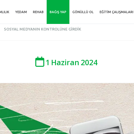
MLILIK
YEDAM
REHAB
BAĞIŞ YAP
GÖNÜLLÜ OL
EĞITIM ÇALIŞMALARI
SOSYAL MEDYANIN KONTROLÜNE GIRDIK
1
Haziran
2024