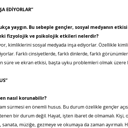
ŞA EDİYORLAR”
kça yaygın. Bu sebeple gençler, sosyal medyanın etkisi a
 fizyolojik ve psikolojik etkileri nelerdir?
r, kimliklerini sosyal medyada inşa ediyorlar. Özellikle kiml
orlar. Farklı cinsiyetlerde, farklı dinlerde, farklı görünümlerd
zun süre ve ekran etkisi, başta uyku problemleri olmak üzere
US”
n nasıl korunabilir?
şam sürmesi en önemli husus. Bu durum özelikle gençler açı
nen bir durum değil. Hayat, işten ibaret de olmamalı. Kişi, 
, sanata, müziğe, gezmeye ve okumaya da zaman ayırmalı. Her