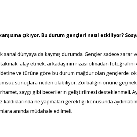
arşısına çıkıyor. Bu durum gençleri nasıl etkiliyor? Sos
tık sanal dünyaya da kaymış durumda. Gençler sadece zarar v
sim takmak, alay etmek, arkadaşının rızası olmadan fotoğrafı
iddetine ve türüne göre bu durum mağdur olan gençlerde; oku
umsuz sonuçlara neden olabiliyor. Zorbalığın önüne geçmek i
hamet, saygı gibi becerilerin geliştirilmesi desteklenmeli. A
uz kaldıklarında ne yapmaları gerektiği konusunda aydınlatılm
mlara anında müdahale edilmeli.