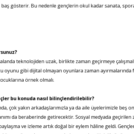
aş gösterir. Bu nedenle gençlerin okul kadar sanata, spora 
rsunuz?
 alanda teknolojiden uzak, birlikte zaman geçirmeye çalışmal
utu oyunu gibi dijital olmayan oyunlara zaman ayırmalarında 
çocuklarına örnek olmalı.
ler bu konuda nasıl bilinçlendirilebilir?
nda, çok yakın arkadaşlarımızla ya da aile üyelerimizle beş on
anımı da beraberinde getirecektir. Sosyal medyada geçirilen 
laşma ve izleme artık doğal bir eylem hâline geldi. Gençler i