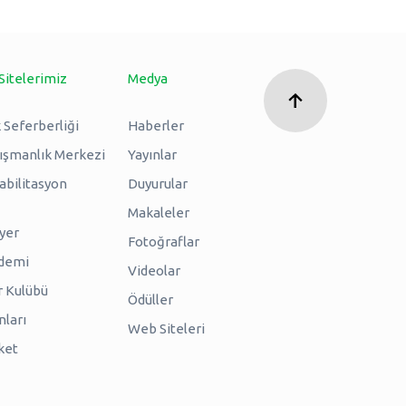
Sitelerimiz
Medya
 Seferberliği
Haberler
nışmanlık Merkezi
Yayınlar
abilitasyon
Duyurular
Makaleler
iyer
Fotoğraflar
ademi
Videolar
r Kulübü
Ödüller
nları
Web Siteleri
ket