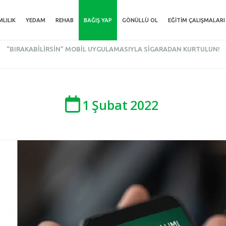
MLILIK
YEDAM
REHAB
BAĞIŞ YAP
GÖNÜLLÜ OL
EĞITIM ÇALIŞMALARI
“BIRAKABILIRSIN” MOBIL UYGULAMASIYLA SIGARADAN KURTULUN!
1
Şubat
2022