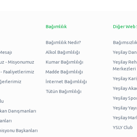
Bağımlılık
Diğer Web 
Bağımlılık Nedir?
Bağımsızlık
Mesajı
Alkol Bağımlılığı
Yeşilay Da
uz - Misyonumuz
Kumar Bağımlılığı
Yeşilay Reh
Merkezleri
 Faaliyetlerimiz
Madde Bağımlılığı
Yeşilay Kar
erlerimiz
İnternet Bağımlılığı
Yeşilay Ak
Tütün Bağımlılığı
Yeşilay Spo
lu
Yeşilay Yayı
kan Danışmanları
Yeşilay Mar
anları
YSLY Club
isyonu Başkanları