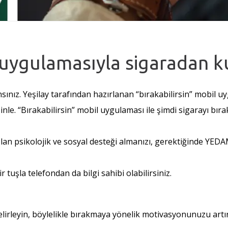
l uygulamasıyla sigaradan k
ınsınız. Yeşilay tarafından hazırlanan “bırakabilirsin” mobil
inle. “Bırakabilirsin” mobil uygulaması ile şimdi sigarayı bı
lan psikolojik ve sosyal desteği almanızı, gerektiğinde YEDAM
ir tuşla telefondan da bilgi sahibi olabilirsiniz.
 belirleyin, böylelikle bırakmaya yönelik motivasyonunuzu artır