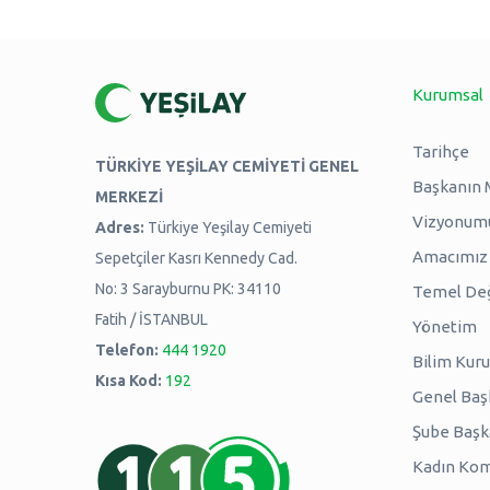
Kurumsal
Tarihçe
TÜRKİYE YEŞİLAY CEMİYETİ GENEL
Başkanın 
MERKEZİ
Vizyonum
Adres:
Türkiye Yeşilay Cemiyeti
Amacımız -
Sepetçiler Kasrı Kennedy Cad.
No: 3 Sarayburnu PK: 34110
Temel Değ
Fatih / İSTANBUL
Yönetim
Telefon:
444 1920
Bilim Kuru
Kısa Kod:
192
Genel Baş
Şube Başk
Kadın Kom