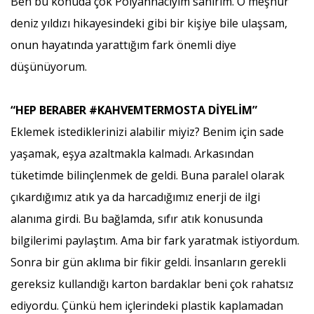
Ben bu konuda çok Polyannacıyım sanırım. O meşhur
deniz yıldızı hikayesindeki gibi bir kişiye bile ulaşsam,
onun hayatında yarattığım fark önemli diye
düşünüyorum.
“HEP BERABER #KAHVEMTERMOSTA DİYELİM”
Eklemek istediklerinizi alabilir miyiz? Benim için sade
yaşamak, eşya azaltmakla kalmadı. Arkasından
tüketimde bilinçlenmek de geldi. Buna paralel olarak
çıkardığımız atık ya da harcadığımız enerji de ilgi
alanıma girdi. Bu bağlamda, sıfır atık konusunda
bilgilerimi paylaştım. Ama bir fark yaratmak istiyordum.
Sonra bir gün aklıma bir fikir geldi. İnsanların gerekli
gereksiz kullandığı karton bardaklar beni çok rahatsız
ediyordu. Çünkü hem içlerindeki plastik kaplamadan