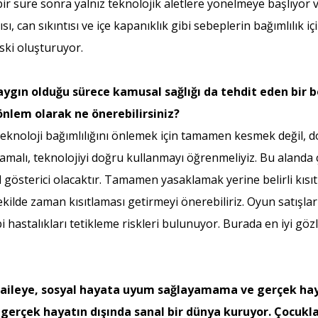
bir süre sonra yalnız teknolojik aletlere yönelmeye başlıyor 
ı, can sıkıntısı ve içe kapanıklık gibi sebeplerin bağımlılık içi
iski oluşturuyor.
yaygın olduğu sürece kamusal sağlığı da tehdit eden bir 
önlem olarak ne önerebilirsiniz?
. Teknoloji bağımlılığını önlemek için tamamen kesmek değil,
mamalı, teknolojiyi doğru kullanmayı öğrenmeliyiz. Bu alanda
l gösterici olacaktır. Tamamen yasaklamak yerine belirli kısıtl
lde zaman kısıtlaması getirmeyi önerebiliriz. Oyun satışları
bi hastalıkları tetikleme riskleri bulunuyor. Burada en iyi göz
aileye, sosyal hayata uyum sağlayamama ve gerçek hay
e gerçek hayatın dışında sanal bir dünya kuruyor. Çocuk