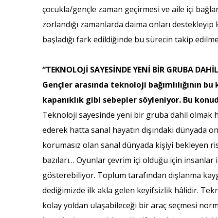
çocukla/gençle zaman geçirmesi ve aile içi bağl
zorlandığı zamanlarda daima onları destekleyip
başladığı fark edildiğinde bu sürecin takip edilm
“TEKNOLOJİ SAYESİNDE YENİ BİR GRUBA DAHİ
Gençler arasında teknoloji bağımlılığının bu 
kapanıklık gibi sebepler söyleniyor. Bu konud
Teknoloji sayesinde yeni bir gruba dahil olmak h
ederek hatta sanal hayatın dışındaki dünyada on
korumasız olan sanal dünyada kişiyi bekleyen ris
bazıları… Oyunlar çevrim içi olduğu için insanlar
gösterebiliyor. Toplum tarafından dışlanma kaygısı 
dediğimizde ilk akla gelen keyifsizlik hâlidir. Tek
kolay yoldan ulaşabileceği bir araç seçmesi norma