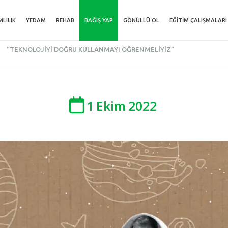
MLILIK
YEDAM
REHAB
BAĞIŞ YAP
GÖNÜLLÜ OL
EĞITIM ÇALIŞMALARI
“TEKNOLOJIYI DOĞRU KULLANMAYI ÖĞRENMELIYIZ”
1
Ekim
2022