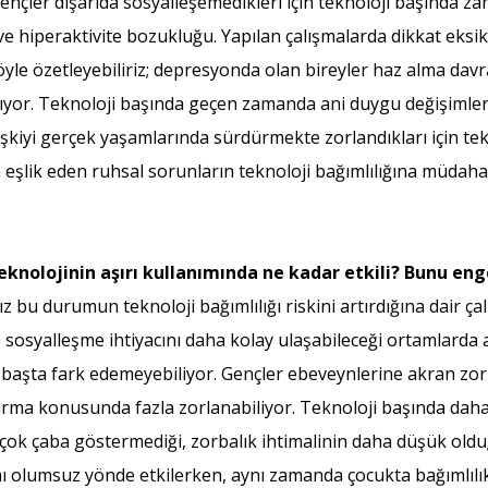
gençler dışarıda sosyalleşemedikleri için teknoloji başında z
i ve hiperaktivite bozukluğu. Yapılan çalışmalarda dikkat eksik
öyle özetleyebiliriz; depresyonda olan bireyler haz alma davr
anıyor. Teknoloji başında geçen zamanda ani duygu değişimle
 ilişkiyi gerçek yaşamlarında sürdürmekte zorlandıkları için t
na eşlik eden ruhsal sorunların teknoloji bağımlılığına müda
teknolojinin aşırı kullanımında ne kadar etkili? Bunu enge
bu durumun teknoloji bağımlılığı riskini artırdığına dair ça
 sosyalleşme ihtiyacını daha kolay ulaşabileceği ortamlarda
lk başta fark edemeyebiliyor. Gençler ebeveynlerine akran zor
rma konusunda fazla zorlanabiliyor. Teknoloji başında daha
çok çaba göstermediği, zorbalık ihtimalinin daha düşük olduğ
ı olumsuz yönde etkilerken, aynı zamanda çocukta bağımlılık r