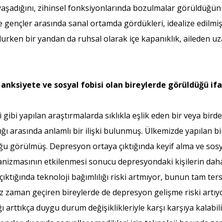
ar yaşadığını, zihinsel fonksiyonlarında bozulmalar görüld
kle gençler arasında sanal ortamda gördükleri, idealize edilmi
lurken bir yandan da ruhsal olarak içe kapanıklık, aileden u
 anksiyete ve sosyal fobisi olan bireylerde görüldüğü i
i gibi yapılan araştırmalarda sıklıkla eşlik eden bir veya bi
ğı arasında anlamlı bir ilişki bulunmuş. Ülkemizde yapılan bir
u görülmüş. Depresyon ortaya çıktığında keyif alma ve sosya
anizmasının etkilenmesi sonucu depresyondaki kişilerin daha
ktığında teknoloji bağımlılığı riski artmıyor, bunun tam ter
z zaman geçiren bireylerde de depresyon gelişme riski artıyo
ı arttıkça duygu durum değişiklikleriyle karşı karşıya kala