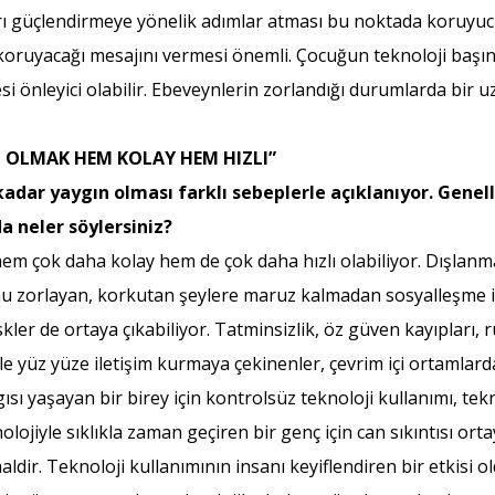
arı güçlendirmeye yönelik adımlar atması bu noktada koruyuc
 koruyacağı mesajını vermesi önemli. Çocuğun teknoloji baş
esi önleyici olabilir. Ebeveynlerin zorlandığı durumlarda bir 
L OLMAK HEM KOLAY HEM HIZLI”
kadar yaygın olması farklı sebeplerle açıklanıyor. Genelli
a neler söylersiniz?
em çok daha kolay hem de çok daha hızlı olabiliyor. Dışlanma
u zorlayan, korkutan şeylere maruz kalmadan sosyalleşme im
kler de ortaya çıkabiliyor. Tatminsizlik, öz güven kayıpları,
 ile yüz yüze iletişim kurmaya çekinenler, çevrim içi ortaml
yaşayan bir birey için kontrolsüz teknoloji kullanımı, teknoloj
nolojiyle sıklıkla zaman geçiren bir genç için can sıkıntısı orta
ldir. Teknoloji kullanımının insanı keyiflendiren bir etkisi o