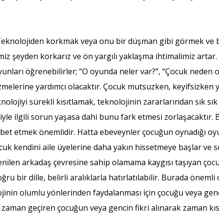
. Teknolojiden korkmak veya onu bir düşman gibi görmek ve 
miz şeyden korkarız ve ön yargılı yaklaşma ihtimalimiz artar.
ı oyunları öğrenebilirler; “O oyunda neler var?”, “Çocuk nede
çizmelerine yardımcı olacaktır. Çocuk mutsuzken, keyifsizken y
olojiyi sürekli kısıtlamak, teknolojinin zararlarından sık sı
yle ilgili sorun yaşasa dahi bunu fark etmesi zorlaşacaktır
ohbet etmek önemlidir. Hatta ebeveynler çocuğun oynadığı oy
ocuk kendini aile üyelerine daha yakın hissetmeye başlar ve
tenilen arkadaş çevresine sahip olamama kaygısı taşıyan çocu
bir dille, belirli aralıklarla hatırlatılabilir. Burada öneml
ojinin olumlu yönlerinden faydalanması için çocuğu veya genci 
la zaman geçiren çocuğun veya gencin fikri alınarak zaman kıs