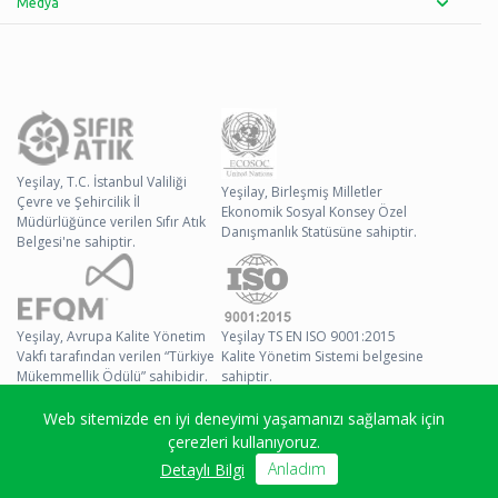
Medya
Yeşilay, T.C. İstanbul Valiliği
Yeşilay, Birleşmiş Milletler
Çevre ve Şehircilik İl
Ekonomik Sosyal Konsey Özel
Müdürlüğünce verilen Sıfır Atık
Danışmanlık Statüsüne sahiptir.
Belgesi'ne sahiptir.
Yeşilay, Avrupa Kalite Yönetim
Yeşilay TS EN ISO 9001:2015
Vakfı tarafından verilen “Türkiye
Kalite Yönetim Sistemi belgesine
Mükemmellik Ödülü” sahibidir.
sahiptir.
Web sitemizde en iyi deneyimi yaşamanızı sağlamak için
© 2026 Yeşilay Tüm
çerezleri kullanıyoruz.
Hakları Saklıdır
Anladım
Detaylı Bilgi