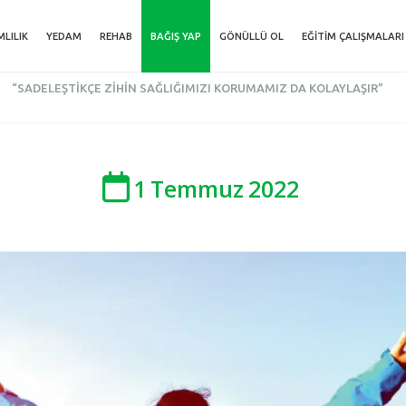
MLILIK
YEDAM
REHAB
BAĞIŞ YAP
GÖNÜLLÜ OL
EĞITIM ÇALIŞMALARI
“SADELEŞTIKÇE ZIHIN SAĞLIĞIMIZI KORUMAMIZ DA KOLAYLAŞIR”
1
Temmuz
2022