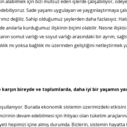
tın alabilmek için bizi mutsuz eden işlerde çalışabiliyor, öde
edebiliyoruz. Sade yaşamı uygulayan ve yaygınlaştırmaya çal
ımız değiliz. Sahip olduğumuz şeylerden daha fazlasıyız. Hatır
anılarla kurduğumuz ilişkinin biçimi olabilir. Nesne ilişkisi 
anın somut varlığı ve soyut varlığı arasındaki bir ayrım, sağl
k mı yoksa bağlılık mı üzerinden geliştiğini netleştirmek yara
karşın bireyde ve toplumlarda, daha iyi bir yaşamın yav
şullanıyor. Burada ekonomik sistemin üzerimizdeki etkisini
incirinin devam edebilmesi için ihtiyacı olan tüketim araçları
ti hepimizi içine almış durumda. Bizlerin, sistemin hayatta k