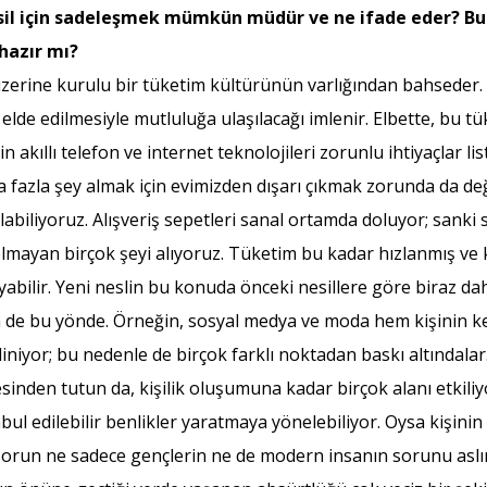
il için sadeleşmek mümkün müdür ve ne ifade eder? Bu 
hazır mı?
üzerine kurulu bir tüketim kültürünün varlığından bahseder
lde edilmesiyle mutluluğa ulaşılacağı imlenir. Elbette, bu tü
için akıllı telefon ve internet teknolojileri zorunlu ihtiyaçlar
daha fazla şey almak için evimizden dışarı çıkmak zorunda da de
 alabiliyoruz. Alışveriş sepetleri sanal ortamda doluyor; san
z olmayan birçok şeyi alıyoruz. Tüketim bu kadar hızlanmış 
abilir. Yeni neslin bu konuda önceki nesillere göre biraz d
 de bu yönde. Örneğin, sosyal medya ve moda hem kişinin ken
iniyor; bu nedenle de birçok farklı noktadan baskı altındal
sinden tutun da, kişilik oluşumuna kadar birçok alanı etkili
l edilebilir benlikler yaratmaya yönelebiliyor. Oysa kişinin
 sorun ne sadece gençlerin ne de modern insanın sorunu asl