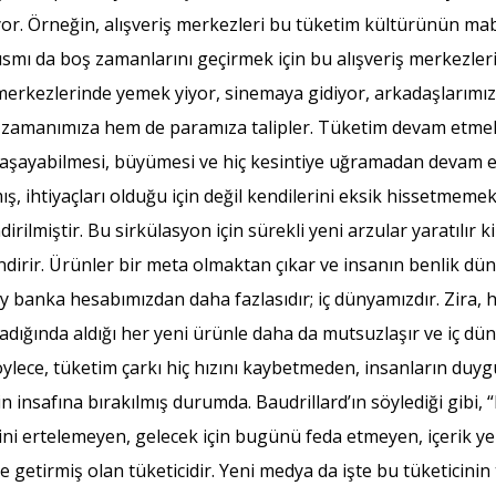
. Örneğin, alışveriş merkezleri bu tüketim kültürünün mabetl
smı da boş zamanlarını geçirmek için bu alışveriş merkezlerini
erkezlerinde yemek yiyor, sinemaya gidiyor, arkadaşlarımızla
 zamanımıza hem de paramıza talipler. Tüketim devam etmeli ve
n yaşayabilmesi, büyümesi ve hiç kesintiye uğramadan devam e
ihtiyaçları olduğu için değil kendilerini eksik hissetmemek i
rilmiştir. Bu sirkülasyon için sürekli yeni arzular yaratılır 
ndirir. Ürünler bir meta olmaktan çıkar ve insanın benlik düny
ey banka hesabımızdan daha fazlasıdır; iç dünyamızdır. Zira,
ığında aldığı her yeni ürünle daha da mutsuzlaşır ve iç dün
lece, tüketim çarkı hiç hızını kaybetmeden, insanların duy
 insafına bırakılmış durumda. Baudrillard’ın söylediği gibi
i ertelemeyen, gelecek için bugünü feda etmeyen, içerik yeri
e getirmiş olan tüketicidir. Yeni medya da işte bu tüketicinin 