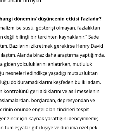
lde anlatır bu öykü.
 hangi dönemin/ düşüncenin etkisi fazladır?
lizm ise süsü, gösterişi olmayan, fazlalıktan
değil bilinçli bir tercihten kaynaklanır.” Sade
ştım. Bazılarını zikretmek gerekirse Henry David
şılaştım. Alanda biraz daha araştırma yaptığımda,
 giden yolculuklarını anlatırken, mutluluk
duğu nesneleri edindikçe yaşadığı mutsuzluktan
boşluğu dolduramadıklarını keşfeden bu iki adam,
 kontrolünü geri aldıklarını ve asıl meselenin
ıyaslamalardan, borçlardan, depresyondan ve
erinin önünde engel olan zincirleri tespit
ğer zincir için kaynak yarattığını deneyimlemiş.
ayan tüm eşyalar gibi kişiye ve duruma özel pek