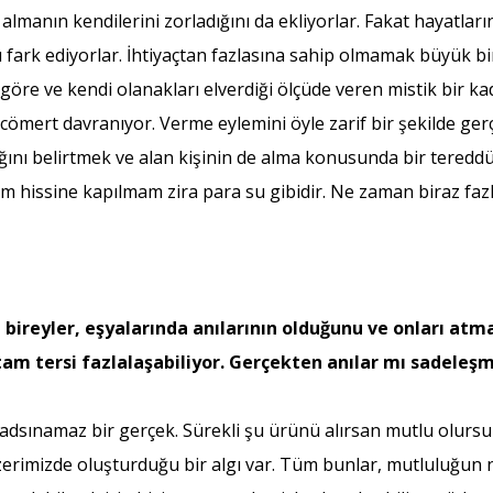
almanın kendilerini zorladığını da ekliyorlar. Fakat hayatlar
 fark ediyorlar. İhtiyaçtan fazlasına sahip olmamak büyük bi
 göre ve kendi olanakları elverdiği ölçüde veren mistik bir ka
ömert davranıyor. Verme eylemini öyle zarif bir şekilde gerç
dığını belirtmek ve alan kişinin de alma konusunda bir teredd
 hissine kapılmam zira para su gibidir. Ne zaman biraz fazla
ireyler, eşyalarında anılarının olduğunu ve onları atm
tam tersi fazlalaşabiliyor. Gerçekten anılar mı sadeleşm
dsınamaz bir gerçek. Sürekli şu ürünü alırsan mutlu olursun
erimizde oluşturduğu bir algı var. Tüm bunlar, mutluluğun n