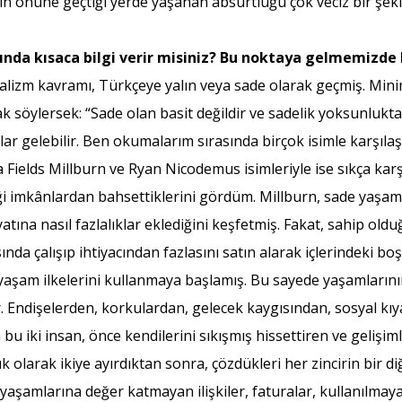
ın önüne geçtiği yerde yaşanan absürtlüğü çok veciz bir şeki
ında kısaca bilgi verir misiniz? Bu noktaya gelmemizde
zm kavramı, Türkçeye yalın veya sade olarak geçmiş. Minima
 söylersek: “Sade olan basit değildir ve sadelik yoksunluktan 
lar gelebilir. Ben okumalarım sırasında birçok isimle karşıla
 Fields Millburn ve Ryan Nicodemus isimleriyle ise sıkça kar
ği imkânlardan bahsettiklerini gördüm. Millburn, sade yaşama
yatına nasıl fazlalıklar eklediğini keşfetmiş. Fakat, sahip ol
ında çalışıp ihtiyacından fazlasını satın alarak içlerindeki 
aşam ilkelerini kullanmaya başlamış. Bu sayede yaşamlarının
ar. Endişelerden, korkulardan, gelecek kaygısından, sosyal k
u iki insan, önce kendilerini sıkışmış hissettiren ve gelişiml
 olarak ikiye ayırdıktan sonra, çözdükleri her zincirin bir di
er, yaşamlarına değer katmayan ilişkiler, faturalar, kullanılm