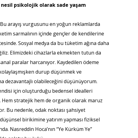
nesil psikolojik olarak sade yaşam
. Bu arayış vurgusunu en yoğun reklamlarda
ketim sarmalının içinde gençler de kendilerine
 listesinde. Sosyal medya da bu tüketim ağına daha
ğiliz. Elimizdeki cihazlarla ekmekten tutun da
ki sanal paralar harcanıyor. Kaydedilen ödeme
ve kolaylaşmışken durup düşünmek ve
aha dezavantajlı olabileceğini düşünüyorum.
disi için oluşturduğu bedensel idealleri
ar. Hem stratejik hem de organik olarak maruz
yor. Bu nedenle, odak noktası şahsiyet
 düşünsel birikimine yatırım yapması fiziksel
ında. Nasreddin Hoca’nın “Ye Kürküm Ye”