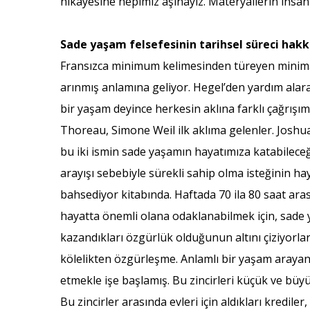
hikâyesine hepimiz aşinayız. Materyallerin insan
Sade yaşam felsefesinin tarihsel süreci hakk
Fransızca minimum kelimesinden türeyen minimali
arınmış anlamına geliyor. Hegel’den yardım alarak
bir yaşam deyince herkesin aklına farklı çağrışım
Thoreau, Simone Weil ilk aklıma gelenler. Joshua
bu iki ismin sade yaşamın hayatımıza katabilece
arayışı sebebiyle sürekli sahip olma isteğinin ha
bahsediyor kitabında. Haftada 70 ila 80 saat aras
hayatta önemli olana odaklanabilmek için, sade y
kazandıkları özgürlük olduğunun altını çiziyorl
kölelikten özgürleşme. Anlamlı bir yaşam arayan b
etmekle işe başlamış. Bu zincirleri küçük ve büyük
Bu zincirler arasında evleri için aldıkları kredil