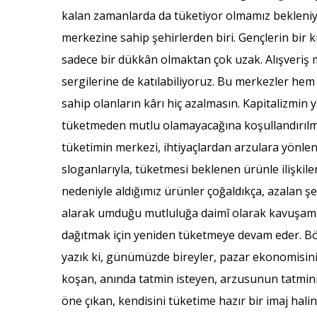
kalan zamanlarda da tüketiyor olmamız bekleniyor
merkezine sahip şehirlerden biri. Gençlerin bir kı
sadece bir dükkân olmaktan çok uzak. Alışveriş m
sergilerine de katılabiliyoruz. Bu merkezler hem
sahip olanların kârı hiç azalmasın. Kapitalizmi
tüketmeden mutlu olamayacağına koşullandırılmış, 
tüketimin merkezi, ihtiyaçlardan arzulara yönlendi
sloganlarıyla, tüketmesi beklenen ürünle ilişkile
nedeniyle aldığımız ürünler çoğaldıkça, azalan ş
alarak umduğu mutluluğa daimî olarak kavuşamad
dağıtmak için yeniden tüketmeye devam eder. Böy
yazık ki, günümüzde bireyler, pazar ekonomisinin
koşan, anında tatmin isteyen, arzusunun tatminin
öne çıkan, kendisini tüketime hazır bir imaj halin