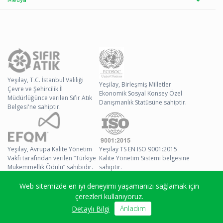
Yeşilay, T.C. İstanbul Valiliği
Yeşilay, Birleşmiş Milletler
Çevre ve Şehircilik İl
Ekonomik Sosyal Konsey Özel
Müdürlüğünce verilen Sıfır Atık
Danışmanlık Statüsüne sahiptir.
Belgesi'ne sahiptir.
Yeşilay, Avrupa Kalite Yönetim
Yeşilay TS EN ISO 9001:2015
Vakfı tarafından verilen “Türkiye
Kalite Yönetim Sistemi belgesine
Mükemmellik Ödülü” sahibidir.
sahiptir.
Web sitemizde en iyi deneyimi yaşamanızı sağlamak için
© 2026 Yeşilay Tüm
çerezleri kullanıyoruz.
Hakları Saklıdır
Anladım
Detaylı Bilgi