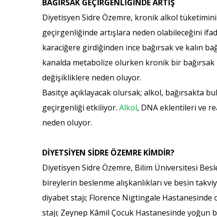
BAĞIRSAK GEÇİRGENLİĞİNDE ARTIŞ
Diyetisyen Sidre Özemre, kronik alkol tüketimin
geçirgenliğinde artışlara neden olabileceğini ifa
karaciğere girdiğinden ince bağırsak ve kalın bağ
kanalda metabolize olurken kronik bir bağırsak
değişikliklere neden oluyor.
Basitçe açıklayacak olursak; alkol, bağırsakta bu
geçirgenliği etkiliyor.
Alkol
, DNA eklentileri ve re
neden oluyor.
DİYETSİYEN SİDRE ÖZEMRE KİMDİR?
Diyetisyen Sidre Özemre, Bilim Üniversitesi Besl
bireylerin beslenme alışkanlıkları ve besin takvi
diyabet stajı; Florence Nigtingale Hastanesinde o
stajı; Zeynep Kâmil Çocuk Hastanesinde yoğun bak