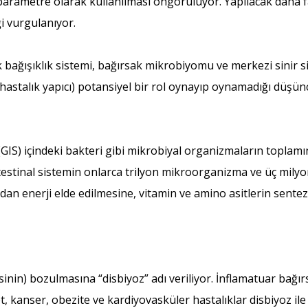
parametre olarak kullanılması öngörülüyor. Yapılacak daha fazl
eği vurgulanıyor.
k bağışıklık sistemi, bağırsak mikrobiyomu ve merkezi sinir s
stalık yapıcı) potansiyel bir rol oynayıp oynamadığı düşünces
GIS) içindeki bakteri gibi mikrobiyal organizmaların toplamın
ointestinal sistemin onlarca trilyon mikroorganizma ve üç mily
an enerji elde edilmesine, vitamin ve amino asitlerin sente
nin) bozulmasına “disbiyoz” adı veriliyor. İnflamatuar bağırs
abet, kanser, obezite ve kardiyovasküler hastalıklar disbiyoz ile 