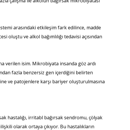
a çalışma ile alkolün bağırsak mikrobiyatası
istemi arasındaki etkileşim fark edilince, madde
i oluştu ve alkol bağımlılığı tedavisi açısından
a verilen isim. Mikrobiyata insanda göz ardı
ondan fazla benzersiz gen içerdiğini belirten
zine ve patojenlere karşı bariyer oluşturulmasına
ak hastalığı, irritabl bağırsak sendromu, çölyak
ilişkili olarak ortaya çıkıyor. Bu hastalıkların