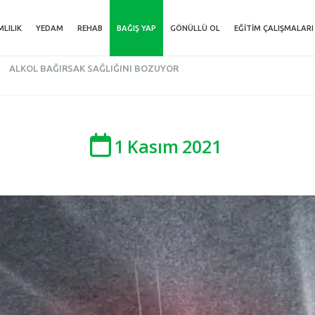
MLILIK
YEDAM
REHAB
BAĞIŞ YAP
GÖNÜLLÜ OL
EĞITIM ÇALIŞMALARI
ALKOL BAĞIRSAK SAĞLIĞINI BOZUYOR
1
Kasım
2021