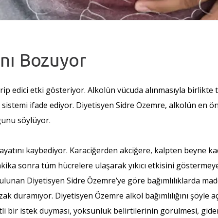
ını Bozuyor
 edici etki gösteriyor. Alkolün vücuda alınmasıyla birlikte t
sistemi ifade ediyor. Diyetisyen Sidre Özemre, alkolün en öne
uğunu söylüyor.
 hayatını kaybediyor. Karaciğerden akciğere, kalpten beyne k
 dakika sonra tüm hücrelere ulaşarak yıkıcı etkisini göstermey
bulunan Diyetisyen Sidre Özemre’ye göre bağımlılıklarda madd
 duramıyor. Diyetisyen Özemre alkol bağımlılığını şöyle açık
etli bir istek duyması, yoksunluk belirtilerinin görülmesi, gi