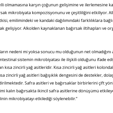
lli olmamasına karşın çoğunun gelişimine ve ilerlemesine ka
ğırsak mikrobiyata kompozisyonunu ve çeşitliliğini etkiliyo
kisi, emilimindeki ve kandaki dağılımındaki farklılıklara bağlı o
rak gelişiyor. Alkolden kaynaklanan bağırsak iltihapları ve 
kların nedeni mi yoksa sonucu mu olduğunun net olmadığını 
estinal sistemin mikrobiyatası ile ilişkili olduğunu ifade edi
 kısa zincirli yağ asitleridir. Kısa zincirli yağ asitleri kolonda
 zincirli yağ asitleri bağışıklık dengesini de destekler, dolaş
rilmektedir. Safra asitleri ve bağırsaklar birbirlerini çift yön
imi kalın bağırsakta ikincil safra asitlerine dönüşümü etkileye
linin mikrobiyatayı etkilediği söylenebilir.”