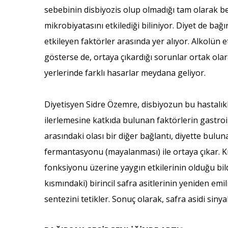
sebebinin disbiyozis olup olmadığı tam olarak be
mikrobiyatasını etkilediği biliniyor. Diyet de ba
etkileyen faktörler arasında yer alıyor. Alkolün et
gösterse de, ortaya çıkardığı sorunlar ortak ola
yerlerinde farklı hasarlar meydana geliyor.
Diyetisyen Sidre Özemre, disbiyozun bu hastalı
ilerlemesine katkıda bulunan faktörlerin gastroint
arasındaki olası bir diğer bağlantı, diyette bulunan
fermantasyonu (mayalanması) ile ortaya çıkar. Kısa
fonksiyonu üzerine yaygın etkilerinin olduğu bildi
kısmındaki) birincil safra asitlerinin yeniden emil
sentezini tetikler. Sonuç olarak, safra asidi sinya