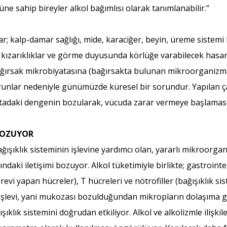
e sahip bireyler alkol bağımlısı olarak tanımlanabilir.”
; kalp-damar sağlığı, mide, karaciğer, beyin, üreme sistemi 
cı kızarıklıklar ve görme duyusunda körlüğe varabilecek hasar
ğırsak mikrobiyatasına (bağırsakta bulunan mikroorganizmala
orunlar nedeniyle günümüzde küresel bir sorundur. Yapılan ça
tadaki dengenin bozularak, vücuda zarar vermeye başlaması) 
BOZUYOR
ağışıklık sisteminin işlevine yardımcı olan, yararlı mikroorga
daki iletişimi bozuyor. Alkol tüketimiyle birlikte; gastrointe
vi yapan hücreler), T hücreleri ve nötrofiller (bağışıklık s
 işlevi, yani mukozası bozulduğundan mikropların dolaşıma 
klık sistemini doğrudan etkiliyor. Alkol ve alkolizmle ilişkil