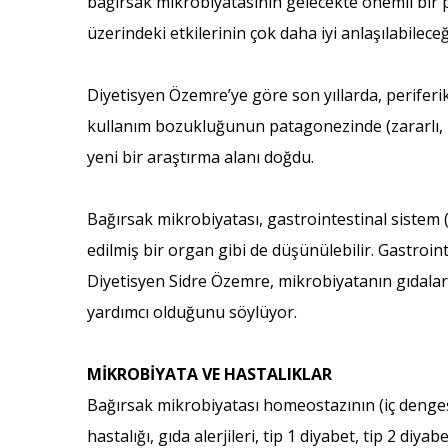
bağırsak mikrobiyatasının gelecekte önemli bir 
üzerindeki etkilerinin çok daha iyi anlaşılabilec
Diyetisyen Özemre’ye göre son yıllarda, periferi
kullanım bozukluğunun patagonezinde (zararlı, ha
yeni bir araştırma alanı doğdu.
Bağırsak mikrobiyatası, gastrointestinal sistem (
edilmiş bir organ gibi de düşünülebilir. Gastr
Diyetisyen Sidre Özemre, mikrobiyatanın gıdalard
yardımcı olduğunu söylüyor.
MİKROBİYATA VE HASTALIKLAR
Bağırsak mikrobiyatası homeostazının (iç dengesi
hastalığı, gıda alerjileri, tip 1 diyabet, tip 2 diy