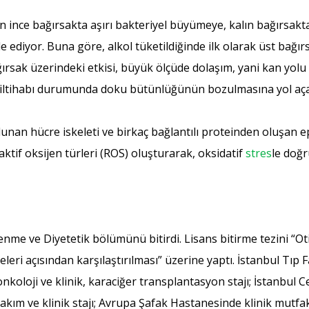
in ince bağırsakta aşırı bakteriyel büyümeye, kalın bağırsa
de ediyor. Buna göre, alkol tüketildiğinde ilk olarak üst bağ
ırsak üzerindeki etkisi, büyük ölçüde dolaşım, yani kan yolu 
 iltihabı durumunda doku bütünlüğünün bozulmasına yol aça
lunan hücre iskeleti ve birkaç bağlantılı proteinden oluşan e
aktif oksijen türleri (ROS) oluşturarak, oksidatif
stres
le doğ
enme ve Diyetetik bölümünü bitirdi. Lisans bitirme tezini “O
yeleri açısından karşılaştırılması” üzerine yaptı. İstanbul Tı
nkoloji ve klinik, karaciğer transplantasyon stajı; İstanbul 
ım ve klinik stajı; Avrupa Şafak Hastanesinde klinik mutfak d