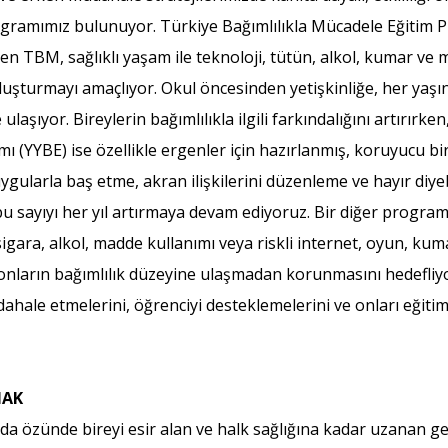
rogramımız bulunuyor. Türkiye Bağımlılıkla Mücadele Eğitim
ilen TBM, sağlıklı yaşam ile teknoloji, tütün, alkol, kumar ve
 oluşturmayı amaçlıyor. Okul öncesinden yetişkinliğe, her yaşı
aşıyor. Bireylerin bağımlılıkla ilgili farkındalığını artırırken
mı (YYBE) ise özellikle ergenler için hazırlanmış, koruyucu bi
duygularla baş etme, akran ilişkilerini düzenleme ve hayır diy
bu sayıyı her yıl artırmaya devam ediyoruz. Bir diğer progr
ara, alkol, madde kullanımı veya riskli internet, oyun, kum
onların bağımlılık düzeyine ulaşmadan korunmasını hedefliy
ahale etmelerini, öğrenciyi desteklemelerini ve onları eği
MAK
lsa da özünde bireyi esir alan ve halk sağlığına kadar uzanan