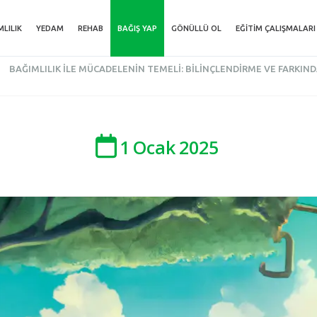
MLILIK
YEDAM
REHAB
BAĞIŞ YAP
GÖNÜLLÜ OL
EĞITIM ÇALIŞMALARI
BAĞIMLILIK İLE MÜCADELENIN TEMELI: BILINÇLENDIRME VE FARKIND
1
Ocak
2025