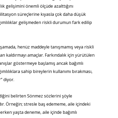
ık gelişimini önemli ölçüde azalttığını
bilitasyon süreçlerine kıyasla çok daha düşük
ımlılıklar gelişmeden riskli durumun fark edilip
aşamada, henüz maddeyle tanışmamış veya riskli
an kaldırmayı amaçlar. Farkındalık için yürütülen
ranışlar göstermeye başlamış ancak bağımlı
lılıklara sahip bireylerin kullanımı bırakması,
” diyor.
diğini belirten Sönmez sözlerini şöyle
dır. Örneğin; stresle baş edememe, aile içindeki
, erken yaşta deneme, aile içinde bağımlı