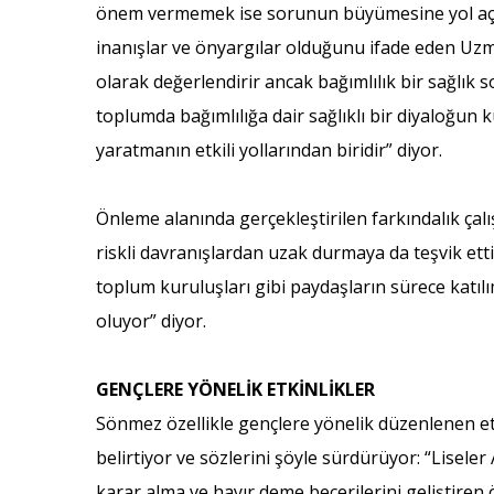
önem vermemek ise sorunun büyümesine yol açıyor
inanışlar ve önyargılar olduğunu ifade eden Uzman
olarak değerlendirir ancak bağımlılık bir sağlık
toplumda bağımlılığa dair sağlıklı bir diyaloğun 
yaratmanın etkili yollarından biridir” diyor.
Önleme alanında gerçekleştirilen farkındalık çalışm
riskli davranışlardan uzak durmaya da teşvik ettiğ
toplum kuruluşları gibi paydaşların sürece katıl
oluyor” diyor.
GENÇLERE YÖNELİK ETKİNLİKLER
Sönmez özellikle gençlere yönelik düzenlenen etk
belirtiyor ve sözlerini şöyle sürdürüyor: “Lisele
karar alma ve hayır deme becerilerini geliştiren 