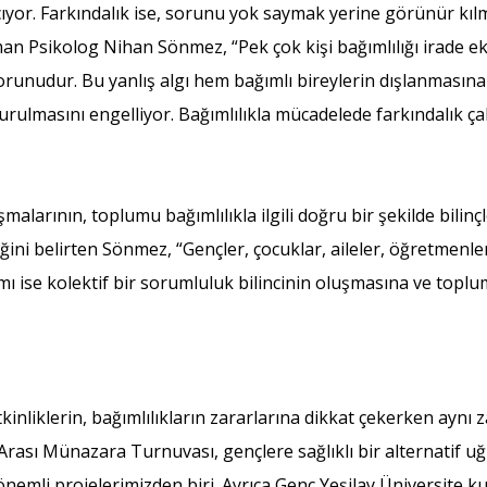
. Farkındalık ise, sorunu yok saymak yerine görünür kılmakt
 Psikolog Nihan Sönmez, “Pek çok kişi bağımlılığı irade eksikl
 sorunudur. Bu yanlış algı hem bağımlı bireylerin dışlanması
kurulmasını engelliyor. Bağımlılıkla mücadelede farkındalık ça
alarının, toplumu bağımlılıkla ilgili doğru bir şekilde bilinçl
ini belirten Sönmez, “Gençler, çocuklar, aileler, öğretmenler ve
ımı ise kolektif bir sorumluluk bilincinin oluşmasına ve to
inliklerin, bağımlılıkların zararlarına dikkat çekerken aynı 
r Arası Münazara Turnuvası, gençlere sağlıklı bir alternatif u
önemli projelerimizden biri. Ayrıca Genç Yeşilay Üniversite k