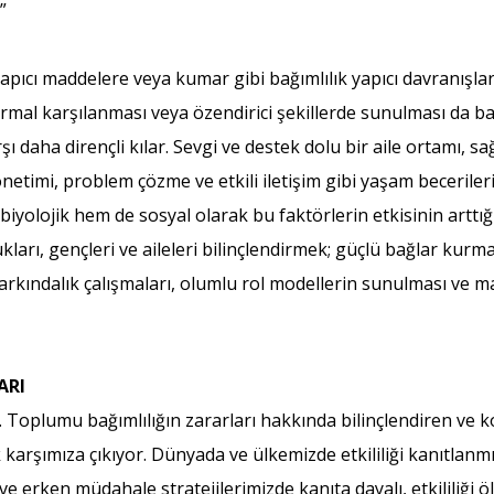
”
yapıcı maddelere veya kumar gibi bağımlılık yapıcı davranışla
l karşılanması veya özendirici şekillerde sunulması da bağım
rşı daha dirençli kılar. Sevgi ve destek dolu bir aile ortamı, sa
etimi, problem çözme ve etkili iletişim gibi yaşam becerileri
yolojik hem de sosyal olarak bu faktörlerin etkisinin arttığı
ları, gençleri ve aileleri bilinçlendirmek; güçlü bağlar kur
 farkındalık çalışmaları, olumlu rol modellerin sunulması ve m
ARI
z. Toplumu bağımlılığın zararları hakkında bilinçlendiren ve
ak karşımıza çıkıyor. Dünyada ve ülkemizde etkililiği kanıt
 erken müdahale stratejilerimizde kanıta dayalı, etkililiği ö