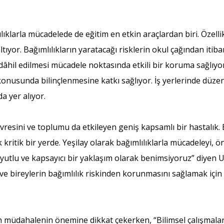
ıklarla mücadelede de eğitim en etkin araçlardan biri. Özell
ltıyor. Bağımlılıkların yaratacağı risklerin okul çağından iti
dâhil edilmesi mücadele noktasında etkili bir koruma sağlıyo
 konusunda bilinçlenmesine katkı sağlıyor. İş yerlerinde düz
da yer alıyor.
evresini ve toplumu da etkileyen geniş kapsamlı bir hastalık. B
 kritik bir yerde. Yeşilay olarak bağımlılıklarla mücadeleyi,
boyutlu ve kapsayıcı bir yaklaşım olarak benimsiyoruz” diy
ve bireylerin bağımlılık riskinden korunmasını sağlamak için
dahalenin önemine dikkat çekerken, “Bilimsel çalışmalar, 