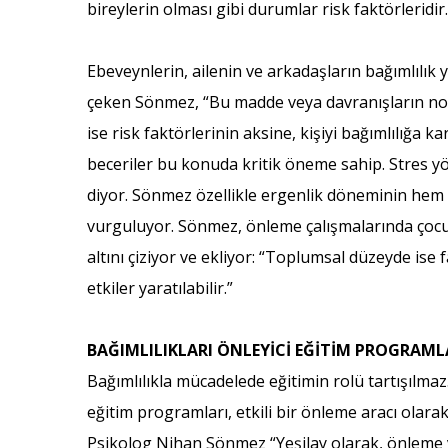
bireylerin olması gibi durumlar risk faktörleridir.
Ebeveynlerin, ailenin ve arkadaşların bağımlılık 
çeken Sönmez, “Bu madde veya davranışların norma
ise risk faktörlerinin aksine, kişiyi bağımlılığa ka
beceriler bu konuda kritik öneme sahip. Stres yön
diyor. Sönmez özellikle ergenlik döneminin hem bi
vurguluyor. Sönmez, önleme çalışmalarında çocuk
altını çiziyor ve ekliyor: “Toplumsal düzeyde ise
etkiler yaratılabilir.”
BAĞIMLILIKLARI ÖNLEYİCİ EĞİTİM PROGRAML
Bağımlılıkla mücadelede eğitimin rolü tartışılma
eğitim programları, etkili bir önleme aracı olar
Psikolog Nihan Sönmez “Yeşilay olarak, önleme ve