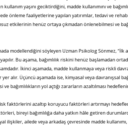
 kullanım yaşını geciktirdiğini, madde kullanımını ve bağımlıl
lede önleme faaliyetlerine yapılan yatırımlar, tedavi ve reha
lumsuz etkilerinin henüz ortaya çıkmadan önlenebilmesi ve bağ
amada modellendiğini söyleyen Uzman Psikolog Sönmez, “İlk 
 yapılır. Bu aşama, bağımlılık riskini henüz başlamadan ortad
apsamdadır. İkinci aşamada, madde kullanmaya veya riskli dav
er alır. Üçüncü aşamada ise, kimyasal veya davranışsal bağım
e bağımlılıkların yol açtığı zararların azaltılması hedeflenir
sk faktörlerini azaltıp koruyucu faktörleri artırmayı hedefle
törleri, bireyi bağımlılığa daha yatkın hâle getiren durumlar
syal ilişkiler, ailede veya arkadaş çevresinde madde kullanımı