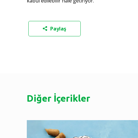
kabul edilebilir hâle getiriyor.
Paylaş
Diğer İçerikler