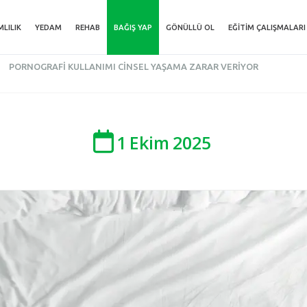
MLILIK
YEDAM
REHAB
BAĞIŞ YAP
GÖNÜLLÜ OL
EĞITIM ÇALIŞMALARI
PORNOGRAFI KULLANIMI CINSEL YAŞAMA ZARAR VERIYOR
1
Ekim
2025