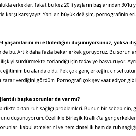
ukla erkekler, fakat bu kez 20’li yaşların başlarından 30’lu 
le karşı karşıyayız. Yani en büyük değişim, pornografinin eriş
el yaşamlarını mı etkilediğini düşünüyorsunuz, yoksa iliş
de bu. Artık daha fazla bekar erkek görüyoruz. Bu sorun artı
 ilişkiyi sürdürmekte zorlandığı için tedaviye başvuruyor. Ayr
k eğitimim bu alanda oldu. Pek çok genç erkeğin, cinsel tutum
na zarar verdiğini gördüm. Pornografi çok şey vaat ediyor gi
lantılı başka sorunlar da var mı?
a birlikte artan ruh sağlığı problemleri. Bunun bir sebebinin
ğunu düşünüyorum. Özellikle Birleşik Krallık’ta genç erkekle
runları kabul etmelerini ve hem cinsellik hem de ruh sağlığıy