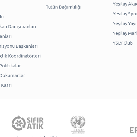
Yeşilay Ak
Tütün Bağımlılığı
Yeşilay Spo
lu
Yeşilay Yayı
kan Danışmanları
Yeşilay Mar
anları
YSLY Club
isyonu Başkanları
lik Koordinatörleri
olitikalar
 Dokümanlar
 Kasrı