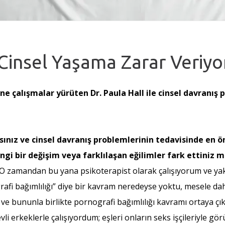
Cinsel Yaşama Zarar Veriyo
ine çalışmalar yürüten Dr. Paula Hall ile cinsel davranış
asınız ve cinsel davranış problemlerinin tedavisinde en ö
ngi bir değişim veya farklılaşan eğilimler fark ettiniz 
 O zamandan bu yana psikoterapist olarak çalışıyorum ve yaklaş
i bağımlılığı” diye bir kavram neredeyse yoktu, mesele daha
u ve bununla birlikte pornografi bağımlılığı kavramı ortaya çıkt
vli erkeklerle çalışıyordum; eşleri onların seks işçileriyle 