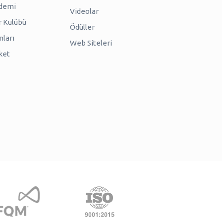
ademi
Videolar
r Kulübü
Ödüller
nları
Web Siteleri
ket