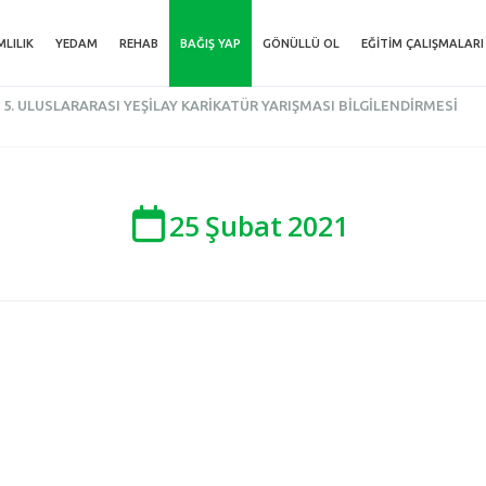
MLILIK
YEDAM
REHAB
BAĞIŞ YAP
GÖNÜLLÜ OL
EĞITIM ÇALIŞMALARI
5. ULUSLARARASI YEŞILAY KARIKATÜR YARIŞMASI BILGILENDIRMESI
25
Şubat
2021