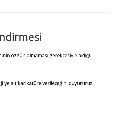
endirmesi
iminin özgün olmaması gerekçesiyle aldığı
ji
’ye ait karikatüre verileceğini duyururuz.