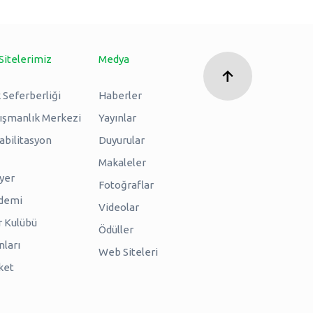
Sitelerimiz
Medya
 Seferberliği
Haberler
nışmanlık Merkezi
Yayınlar
abilitasyon
Duyurular
Makaleler
iyer
Fotoğraflar
ademi
Videolar
r Kulübü
Ödüller
nları
Web Siteleri
ket