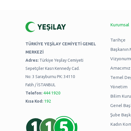
Kurumsal
Tarihçe
TÜRKİYE YEŞİLAY CEMİYETİ GENEL
Başkanın 
MERKEZİ
Vizyonum
Adres:
Türkiye Yeşilay Cemiyeti
Amacımız -
Sepetçiler Kasrı Kennedy Cad.
No: 3 Sarayburnu PK: 34110
Temel Değ
Fatih / İSTANBUL
Yönetim
Telefon:
444 1920
Bilim Kuru
Kısa Kod:
192
Genel Baş
Şube Başk
Kadın Kom