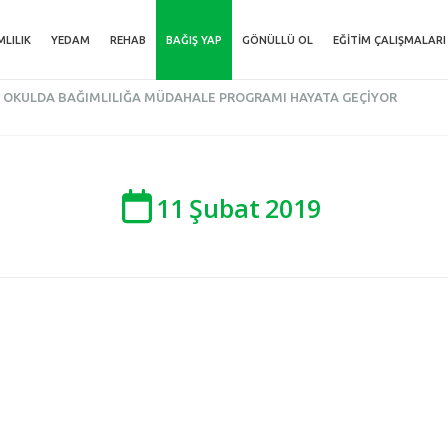
MLILIK
YEDAM
REHAB
BAĞIŞ YAP
GÖNÜLLÜ OL
EĞITIM ÇALIŞMALARI
OKULDA BAĞIMLILIĞA MÜDAHALE PROGRAMI HAYATA GEÇIYOR
11
Şubat
2019