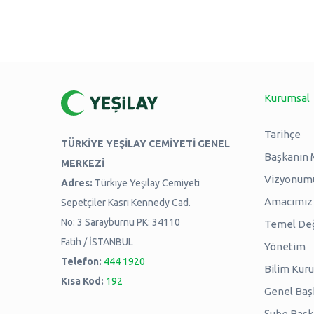
Kurumsal
Tarihçe
TÜRKİYE YEŞİLAY CEMİYETİ GENEL
Başkanın 
MERKEZİ
Vizyonum
Adres:
Türkiye Yeşilay Cemiyeti
Amacımız -
Sepetçiler Kasrı Kennedy Cad.
No: 3 Sarayburnu PK: 34110
Temel Değ
Fatih / İSTANBUL
Yönetim
Telefon:
444 1920
Bilim Kuru
Kısa Kod:
192
Genel Baş
Şube Başk