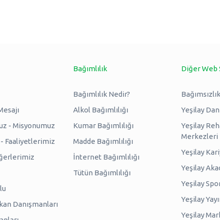
Bağımlılık
Diğer Web 
Bağımlılık Nedir?
Bağımsızlık
Mesajı
Alkol Bağımlılığı
Yeşilay Da
uz - Misyonumuz
Kumar Bağımlılığı
Yeşilay Reh
Merkezleri
 Faaliyetlerimiz
Madde Bağımlılığı
Yeşilay Kar
erlerimiz
İnternet Bağımlılığı
Yeşilay Ak
Tütün Bağımlılığı
Yeşilay Spo
lu
Yeşilay Yayı
kan Danışmanları
Yeşilay Mar
anları