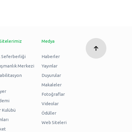
Sitelerimiz
Medya
 Seferberliği
Haberler
nışmanlık Merkezi
Yayınlar
abilitasyon
Duyurular
Makaleler
iyer
Fotoğraflar
ademi
Videolar
r Kulübü
Ödüller
nları
Web Siteleri
ket