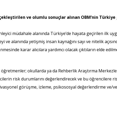
çekleştirilen ve olumlu sonuçlar alınan OBM’nin Türkiye
yici müdahale alanında Türkiye’de hayata geçirilen ilk uygu
eyi ve alanında yetişmiş insan kaynağını sayı ve nitelik açıs
enmesinde karar alıcılara yardımcı olacak çıktıların elde edil
öğretmenler; okullarda ya da Rehberlik Araştırma Merkezleri
ilerin risk durumlarını değerlendirecek ve bu öğrencilere 
vasyonel görüşme, izleme, psikososyal değerlendirme ve/vey