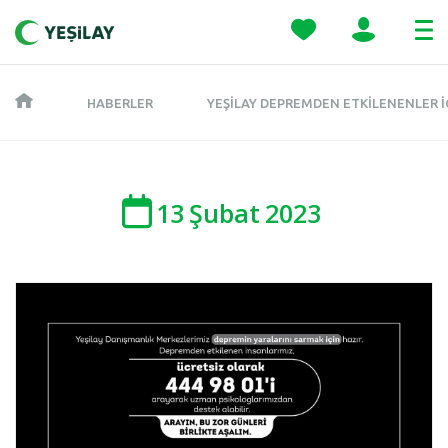
HABERLER
YEŞILAY DEPREMDEN ETKILENENLER İ
13
Şubat
2023