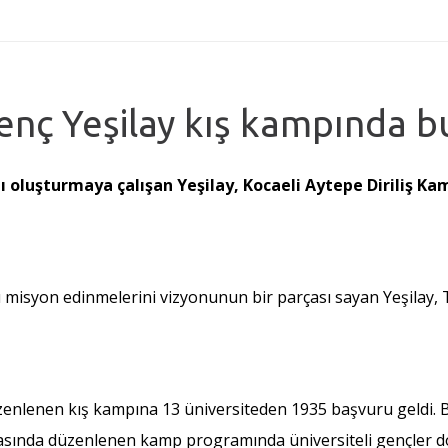
Genç Yeşilay kış kampında b
ı oluşturmaya çalışan Yeşilay, Kocaeli Aytepe Diriliş Kamp
ı misyon edinmelerini vizyonunun bir parçası sayan Yeşilay, T
zenlenen kış kampına 13 üniversiteden 1935 başvuru geldi. 
arasında düzenlenen kamp programında üniversiteli gençler do