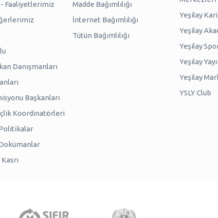
 Faaliyetlerimiz
Madde Bağımlılığı
Yeşilay Kar
erlerimiz
İnternet Bağımlılığı
Yeşilay Ak
Tütün Bağımlılığı
Yeşilay Spo
lu
Yeşilay Yayı
kan Danışmanları
Yeşilay Mar
anları
YSLY Club
isyonu Başkanları
lik Koordinatörleri
olitikalar
 Dokümanlar
 Kasrı