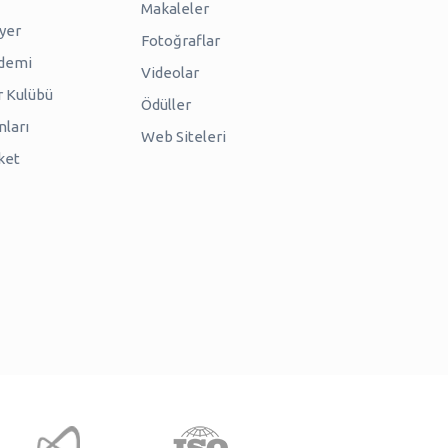
Makaleler
iyer
Fotoğraflar
ademi
Videolar
r Kulübü
Ödüller
nları
Web Siteleri
ket