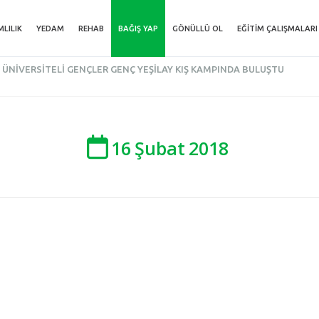
MLILIK
YEDAM
REHAB
BAĞIŞ YAP
GÖNÜLLÜ OL
EĞITIM ÇALIŞMALARI
ÜNIVERSITELI GENÇLER GENÇ YEŞILAY KIŞ KAMPINDA BULUŞTU
16
Şubat
2018