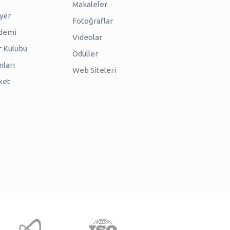
Makaleler
iyer
Fotoğraflar
ademi
Videolar
r Kulübü
Ödüller
nları
Web Siteleri
ket