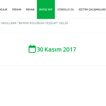
MLILIK
YEDAM
REHAB
BAĞIŞ YAP
GÖNÜLLÜ OL
EĞITIM ÇALIŞMALARI
OKULLARA “BENIM KULÜBÜM YEŞILAY” GELDI
30
Kasım
2017