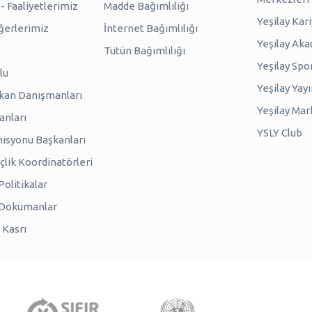
 Faaliyetlerimiz
Madde Bağımlılığı
Yeşilay Kar
erlerimiz
İnternet Bağımlılığı
Yeşilay Ak
Tütün Bağımlılığı
Yeşilay Spo
lu
Yeşilay Yayı
kan Danışmanları
Yeşilay Mar
anları
YSLY Club
isyonu Başkanları
lik Koordinatörleri
olitikalar
 Dokümanlar
 Kasrı