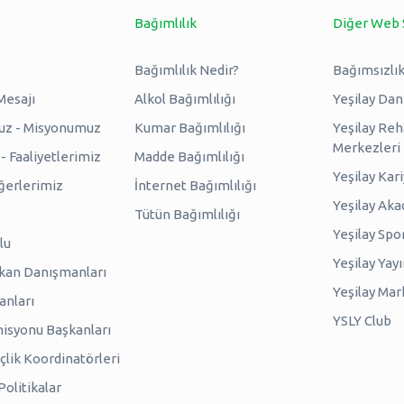
Bağımlılık
Diğer Web 
Bağımlılık Nedir?
Bağımsızlık
Mesajı
Alkol Bağımlılığı
Yeşilay Da
uz - Misyonumuz
Kumar Bağımlılığı
Yeşilay Reh
Merkezleri
 Faaliyetlerimiz
Madde Bağımlılığı
Yeşilay Kar
erlerimiz
İnternet Bağımlılığı
Yeşilay Ak
Tütün Bağımlılığı
Yeşilay Spo
lu
Yeşilay Yayı
kan Danışmanları
Yeşilay Mar
anları
YSLY Club
isyonu Başkanları
lik Koordinatörleri
olitikalar