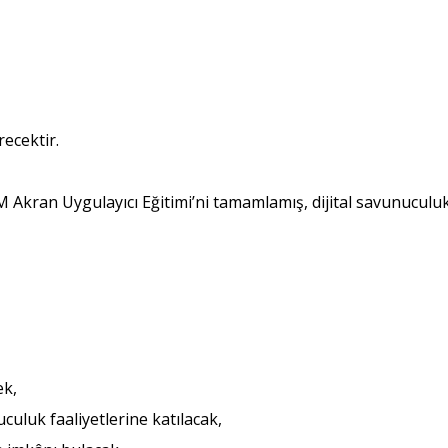
recektir.
BM Akran Uygulayıcı Eğitimi’ni tamamlamış, dijital savunucul
ek,
culuk faaliyetlerine katılacak,