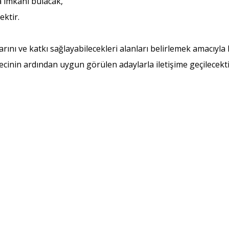
 imkânı bulacak,
ektir.
rını ve katkı sağlayabilecekleri alanları belirlemek amacıyl
inin ardından uygun görülen adaylarla iletişime geçilecekti