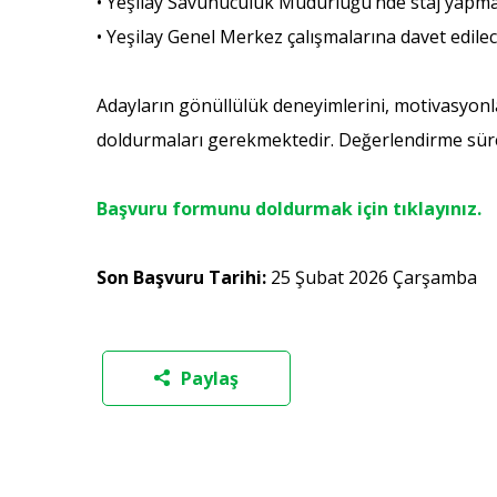
• Yeşilay Savunuculuk Müdürlüğü’nde staj yapma
• Yeşilay Genel Merkez çalışmalarına davet edilec
Adayların gönüllülük deneyimlerini, motivasyonla
doldurmaları gerekmektedir. Değerlendirme sürec
Başvuru formunu doldurmak için tıklayınız.
Son Başvuru Tarihi:
25 Şubat 2026 Çarşamba
Paylaş