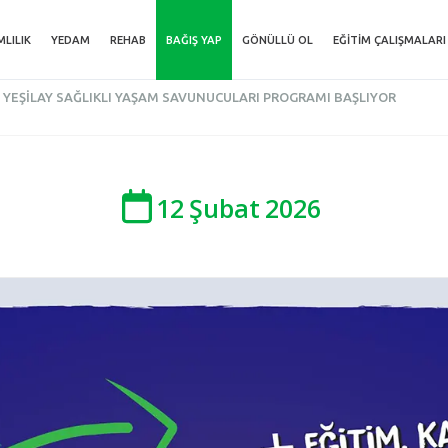
MLILIK
YEDAM
REHAB
BAĞIŞ YAP
GÖNÜLLÜ OL
EĞITIM ÇALIŞMALARI
YEŞILAY SAĞLIKLI YAŞAM SAVUNUCULARI PROGRAMI BAŞLIYOR
12
Şubat
2026