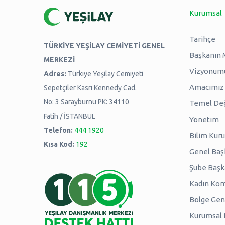
Kurumsal
Tarihçe
TÜRKİYE YEŞİLAY CEMİYETİ GENEL
Başkanın 
MERKEZİ
Vizyonum
Adres:
Türkiye Yeşilay Cemiyeti
Amacımız -
Sepetçiler Kasrı Kennedy Cad.
No: 3 Sarayburnu PK: 34110
Temel Değ
Fatih / İSTANBUL
Yönetim
Telefon:
444 1920
Bilim Kuru
Kısa Kod:
192
Genel Baş
Şube Başk
Kadın Kom
Bölge Genç
Kurumsal P