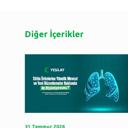
Diğer İçerikler
31
Temmuz
2026