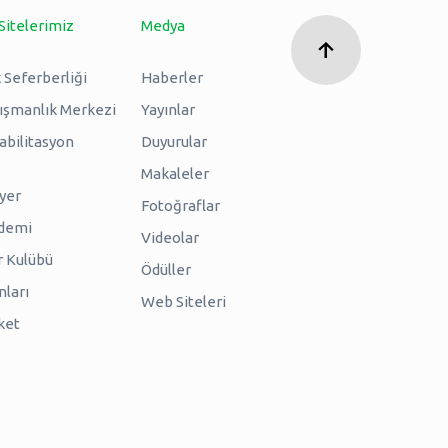
Sitelerimiz
Medya
 Seferberliği
Haberler
nışmanlık Merkezi
Yayınlar
abilitasyon
Duyurular
Makaleler
iyer
Fotoğraflar
ademi
Videolar
r Kulübü
Ödüller
nları
Web Siteleri
ket