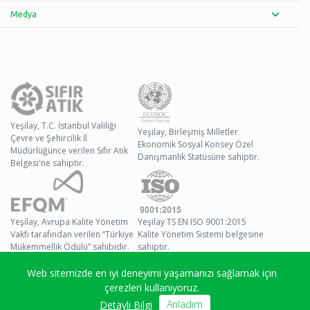
Medya
Yeşilay, T.C. İstanbul Valiliği
Yeşilay, Birleşmiş Milletler
Çevre ve Şehircilik İl
Ekonomik Sosyal Konsey Özel
Müdürlüğünce verilen Sıfır Atık
Danışmanlık Statüsüne sahiptir.
Belgesi'ne sahiptir.
Yeşilay, Avrupa Kalite Yönetim
Yeşilay TS EN ISO 9001:2015
Vakfı tarafından verilen “Türkiye
Kalite Yönetim Sistemi belgesine
Mükemmellik Ödülü” sahibidir.
sahiptir.
Web sitemizde en iyi deneyimi yaşamanızı sağlamak için
© 2026 Yeşilay Tüm
çerezleri kullanıyoruz.
Hakları Saklıdır
Anladım
Detaylı Bilgi