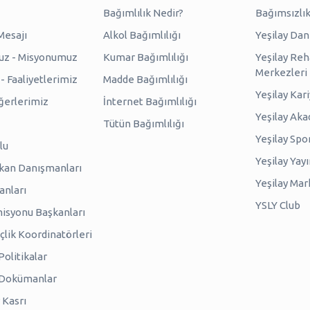
Bağımlılık Nedir?
Bağımsızlık
Mesajı
Alkol Bağımlılığı
Yeşilay Da
uz - Misyonumuz
Kumar Bağımlılığı
Yeşilay Reh
Merkezleri
 Faaliyetlerimiz
Madde Bağımlılığı
Yeşilay Kar
erlerimiz
İnternet Bağımlılığı
Yeşilay Ak
Tütün Bağımlılığı
Yeşilay Spo
lu
Yeşilay Yayı
kan Danışmanları
Yeşilay Mar
anları
YSLY Club
isyonu Başkanları
lik Koordinatörleri
olitikalar
 Dokümanlar
 Kasrı