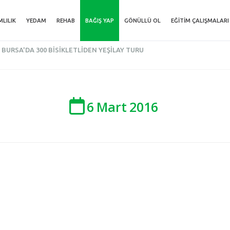
MLILIK
YEDAM
REHAB
BAĞIŞ YAP
GÖNÜLLÜ OL
EĞITIM ÇALIŞMALARI
BURSA'DA 300 BISIKLETLIDEN YEŞILAY TURU
6
Mart
2016