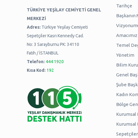
Tarihçe
TÜRKİYE YEŞİLAY CEMİYETİ GENEL
Başkanın 
MERKEZİ
Vizyonum
Adres:
Türkiye Yeşilay Cemiyeti
Amacımız -
Sepetçiler Kasrı Kennedy Cad.
No: 3 Sarayburnu PK: 34110
Temel Değ
Fatih / İSTANBUL
Yönetim
Telefon:
444 1920
Bilim Kuru
Kısa Kod:
192
Genel Baş
Şube Başk
Kadın Kom
Bölge Genç
Kurumsal P
Kurumsal
Sepetçiler