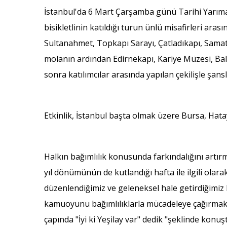
İstanbul'da 6 Mart Çarşamba günü Tarihi Yarımada'
bisikletlinin katıldığı turun ünlü misafirleri ara
Sultanahmet, Topkapı Sarayı, Çatladıkapı, Samat
molanın ardından Edirnekapı, Kariye Müzesi, Balat
sonra katılımcılar arasında yapılan çekilişle şanslı
Etkinlik, İstanbul başta olmak üzere Bursa, Hata
Halkın bağımlılık konusunda farkındalığını artırm
yıl dönümünün de kutlandığı hafta ile ilgili olara
düzenlendiğimiz ve geleneksel hale getirdiğimiz b
kamuoyunu bağımlılıklarla mücadeleye çağırmak ve 
çapında "İyi ki Yeşilay var" dedik "şeklinde konuş