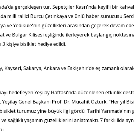
da gerçekleşen tur, Sepetçiler Kasrı'nda keyifli bir kahvaltı
sında milli rallici Burcu Çetinkaya ve ünlü haber sunucusu Ser
ya ve Yedikule'nin güzellikleri arasından geçerek devam ed
 ve Bulgar Kilisesi eşliğinde ilerleyerek başlangıç noktasına
 3 kişiye bisiklet hediye edildi.
y, Kayseri, Sakarya, Ankara ve Eskişehir'de eş zamanlı olara
ayı hedefleyen Yeşilay Haftası'nda düzenlenen etkinlik destek
k Yeşilay Genel Başkanı Prof. Dr. Mücahit Öztürk, "Her yıl Bisi
isiklet turumuz yine büyük ilgi gördü. Tarihi Yarımada'nın g
sağlıklı yaşamın güzelliklerini anlatmaktı. 7 farklı ilde ayn
tu.